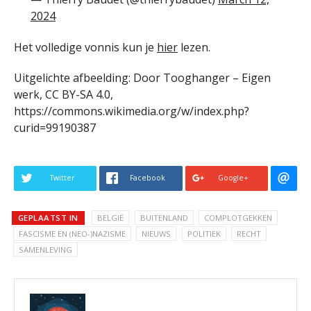
2024
Het volledige vonnis kun je
hier
lezen.
Uitgelichte afbeelding: Door Tooghanger – Eigen
werk, CC BY-SA 4.0,
https://commons.wikimedia.org/w/index.php?
curid=99190387
Twitter
Facebook
Google+
GEPLAATST IN
BELGIË
BUITENLAND
COMPLOTGEKKEN
FASCISME EN (NEO-)NAZISME
NIEUWS
POLITIEK
RECHT
SAMENLEVING