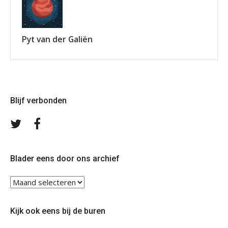
Pyt van der Galiën
Blijf verbonden
Volg
Volg
ons
ons
op
op
Twitter
Facebook
Blader eens door ons archief
Blader
eens
door
Kijk ook eens bij de buren
ons
archief