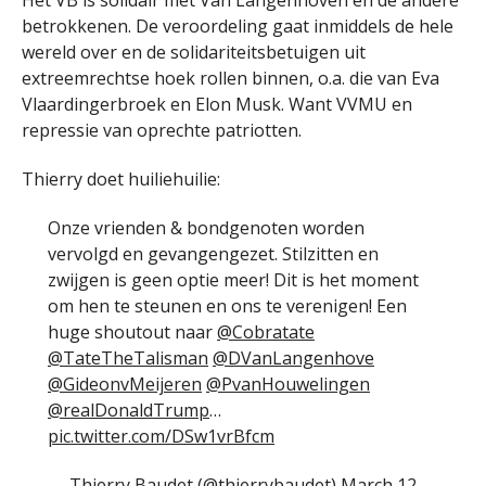
Het VB is solidair met Van Langenhoven en de andere
betrokkenen. De veroordeling gaat inmiddels de hele
wereld over en de solidariteitsbetuigen uit
extreemrechtse hoek rollen binnen, o.a. die van Eva
Vlaardingerbroek en Elon Musk. Want VVMU en
repressie van oprechte patriotten.
Thierry doet huiliehuilie:
Onze vrienden & bondgenoten worden
vervolgd en gevangengezet. Stilzitten en
zwijgen is geen optie meer! Dit is het moment
om hen te steunen en ons te verenigen! Een
huge shoutout naar
@Cobratate
@TateTheTalisman
@DVanLangenhove
@GideonvMeijeren
@PvanHouwelingen
@realDonaldTrump
…
pic.twitter.com/DSw1vrBfcm
— Thierry Baudet (@thierrybaudet)
March 12,