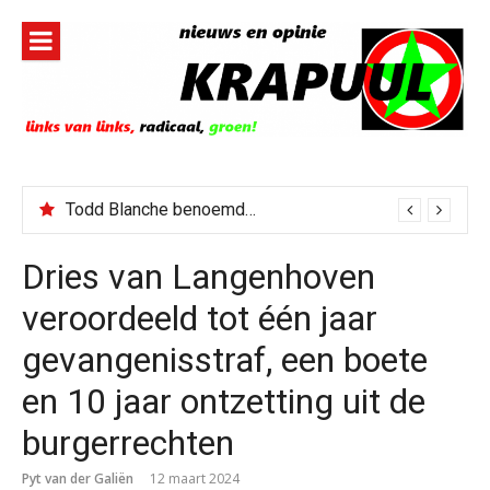
Naar
de
inhoud
springen
Todd Blanche benoemd tot Attorney General
Dries van Langenhoven
veroordeeld tot één jaar
gevangenisstraf, een boete
en 10 jaar ontzetting uit de
burgerrechten
Pyt van der Galiën
12 maart 2024