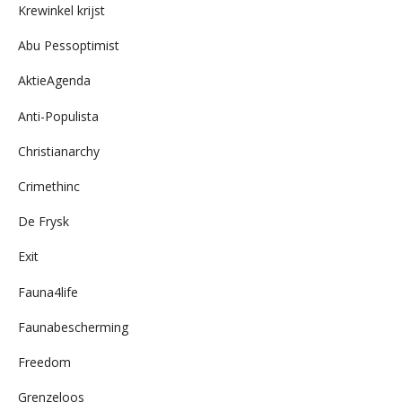
Krewinkel krijst
Abu Pessoptimist
AktieAgenda
Anti-Populista
Christianarchy
Crimethinc
De Frysk
Exit
Fauna4life
Faunabescherming
Freedom
Grenzeloos