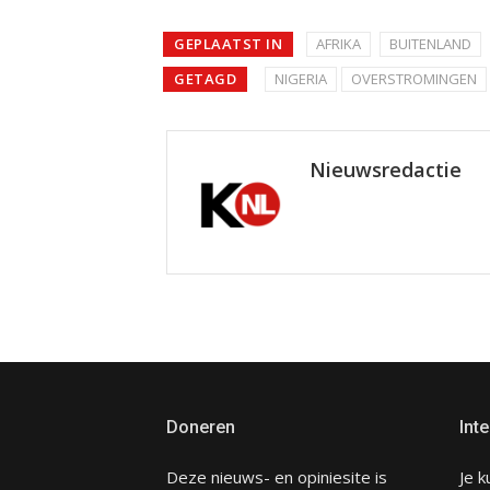
GEPLAATST IN
AFRIKA
BUITENLAND
GETAGD
NIGERIA
OVERSTROMINGEN
Nieuwsredactie
Doneren
Inte
Deze nieuws- en opiniesite is
Je k