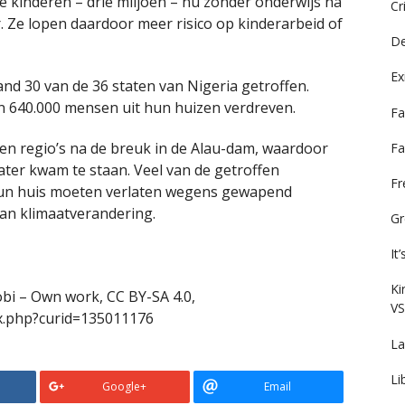
le kinderen – drie miljoen – nu zonder onderwijs na
Cr
. Ze lopen daardoor meer risico op kinderarbeid of
De
Ex
d 30 van de 36 staten van Nigeria getroffen.
 640.000 mensen uit hun huizen verdreven.
Fa
fen regio’s na de breuk in de Alau-dam, waardoor
Fa
ater kwam te staan. Veel van de getroffen
F
un huis moeten verlaten wegens gewapend
van klimaatverandering.
Gr
It
Ki
obi – Own work, CC BY-SA 4.0,
VS
x.php?curid=135011176
La
Li
Google+
Email