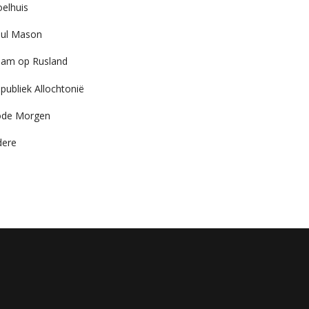
elhuis
ul Mason
am op Rusland
publiek Allochtonië
ode Morgen
dere