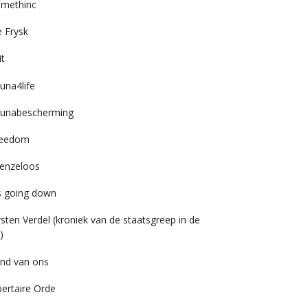
imethinc
 Frysk
it
una4life
unabescherming
reedom
enzeloos
’s going down
rsten Verdel (kroniek van de staatsgreep in de
)
nd van ons
bertaire Orde