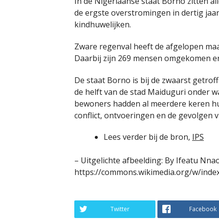
In de Nigeriaanse staat Borno zitten al
de ergste overstromingen in dertig jaar
kindhuwelijken.
Zware regenval heeft de afgelopen maan
Daarbij zijn 269 mensen omgekomen en
De staat Borno is bij de zwaarst getrof
de helft van de stad Maiduguri onder w
bewoners hadden al meerdere keren h
conflict, ontvoeringen en de gevolgen 
Lees verder bij de bron,
IPS
– Uitgelichte afbeelding: By Ifeatu Nna
https://commons.wikimedia.org/w/inde
Twitter
Facebook