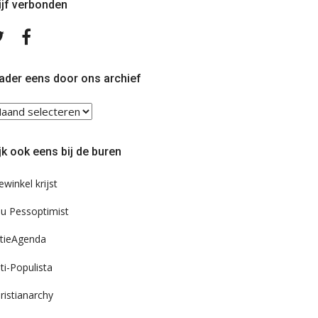
ijf verbonden
Volg
Volg
ons
ons
op
op
Twitter
Facebook
ader eens door ons archief
ader
ns
or
jk ook eens bij de buren
s
chief
ewinkel krijst
u Pessoptimist
tieAgenda
ti-Populista
ristianarchy