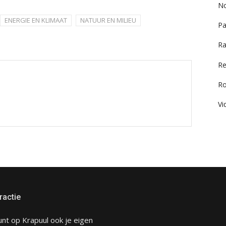
No
ENERGIE EN KLIMAAT
NATUUR EN MILIEU
Pa
Ra
Re
R
Vi
ractie
unt op Krapuul ook je eigen