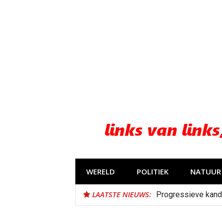
Naar
de
inhoud
springen
WERELD
POLITIEK
NATUUR 
LAATSTE NIEUWS:
Progressieve kand