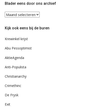
Blader eens door ons archief
Blader
eens
door
Kijk ook eens bij de buren
ons
archief
Krewinkel krijst
Abu Pessoptimist
AktieAgenda
Anti-Populista
Christianarchy
Crimethinc
De Frysk
Exit