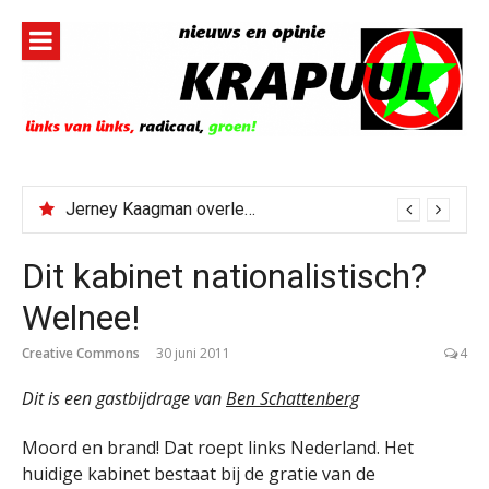
Naar
de
inhoud
springen
Jerney Kaagman overleden
Dit kabinet nationalistisch?
Welnee!
Creative Commons
30 juni 2011
4
Dit is een gastbijdrage van
Ben Schattenberg
Moord en brand! Dat roept links Nederland. Het
huidige kabinet bestaat bij de gratie van de