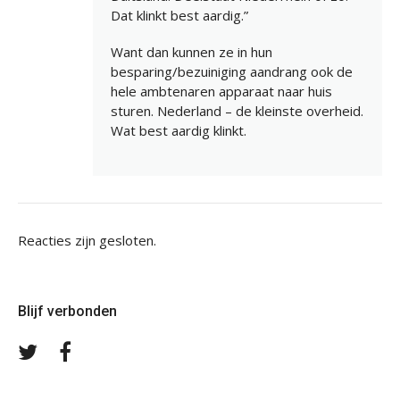
Dat klinkt best aardig.”
Want dan kunnen ze in hun
besparing/bezuiniging aandrang ook de
hele ambtenaren apparaat naar huis
sturen. Nederland – de kleinste overheid.
Wat best aardig klinkt.
Reacties zijn gesloten.
Blijf verbonden
Volg
Volg
ons
ons
op
op
Twitter
Facebook