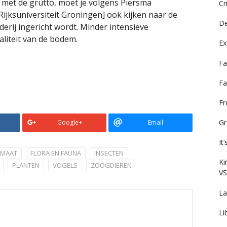
 met de grutto, moet je volgens Piersma
Cr
ijksuniversiteit Groningen] ook kijken naar de
De
rij ingericht wordt. Minder intensieve
liteit van de bodem.
Ex
Fa
Fa
F
Gr
Google+
Email
It
IMAAT
FLORA EN FAUNA
INSECTEN
Ki
PLANTEN
VOGELS
ZOOGDIEREN
VS
La
Li