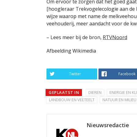
Om ervoor te zorgen dat het goed gaat
[hoogleraar Trekvogelecologie aan de R
wijze waarop met name de melkveehoude
veehouderij, meer aandacht voor de kwa
– Lees meer bij de bron,
RTVNoord
Afbeelding Wikimedia
Twitter
Facebook
GEPLAATST IN
DIEREN
ENERGIE EN KL
LANDBOUW EN VEETEELT
NATUUR EN MILIEU
Nieuwsredactie