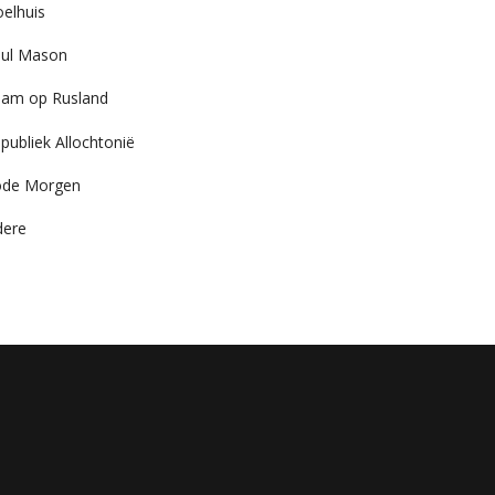
elhuis
ul Mason
am op Rusland
publiek Allochtonië
ode Morgen
dere