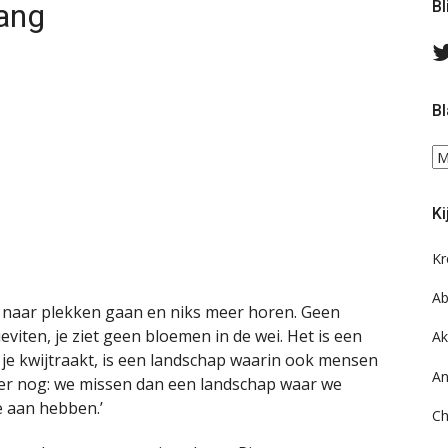
lang
Bl
Bl
Bl
ee
do
Ki
on
ar
Kr
Ab
ie naar plekken gaan en niks meer horen. Geen
viten, je ziet geen bloemen in de wei. Het is een
Ak
je kwijtraakt, is een landschap waarin ook mensen
An
er nog: we missen dan een landschap waar we
e aan hebben.’
Ch