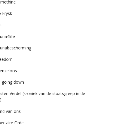
imethinc
 Frysk
it
una4life
unabescherming
reedom
enzeloos
’s going down
rsten Verdel (kroniek van de staatsgreep in de
)
nd van ons
bertaire Orde