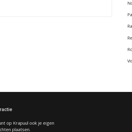
No
Pa
Ra
Re
R
Vi
ractie
unt op Krapuul ook je eigen
chten plaatsen.