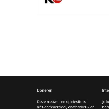
Doneren
Inte
Deze nieuws- en opiniesite is
Je k
niet-commercieel, onafhankelijk en
beri