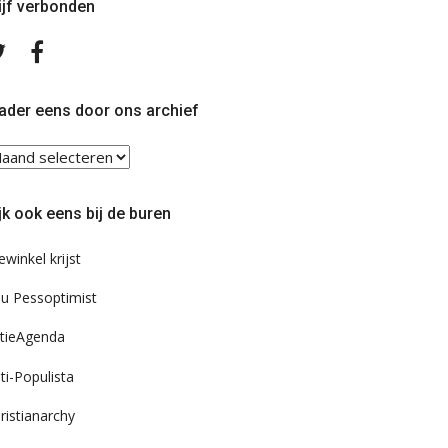
ijf verbonden
Volg
Volg
ons
ons
op
op
Twitter
Facebook
ader eens door ons archief
ader
ns
or
jk ook eens bij de buren
s
chief
ewinkel krijst
u Pessoptimist
tieAgenda
ti-Populista
ristianarchy