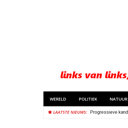
Naar
de
inhoud
springen
WERELD
POLITIEK
NATUUR 
LAATSTE NIEUWS:
Progressieve kand