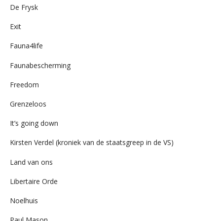
De Frysk
Exit
Fauna4life
Faunabescherming
Freedom
Grenzeloos
It’s going down
Kirsten Verdel (kroniek van de staatsgreep in de VS)
Land van ons
Libertaire Orde
Noelhuis
Paul Mason