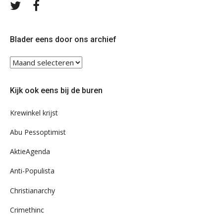
Volg
Volg
ons
ons
op
op
Twitter
Facebook
Blader eens door ons archief
Blader
eens
door
Kijk ook eens bij de buren
ons
archief
Krewinkel krijst
Abu Pessoptimist
AktieAgenda
Anti-Populista
Christianarchy
Crimethinc