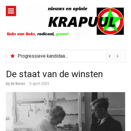
Naar
de
inhoud
springen
Progressieve kandidaat El-Sayed senaatskandidaat Michigan
De staat van de winsten
bij de Buren
5 april 2023