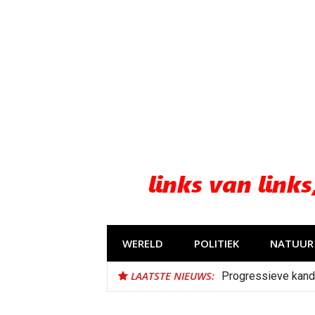
Naar
de
inhoud
springen
WERELD
POLITIEK
NATUUR 
LAATSTE NIEUWS:
Progressieve kand