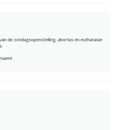
en van de zondagsopenstelling, abortus en euthanasie
es
etaamt