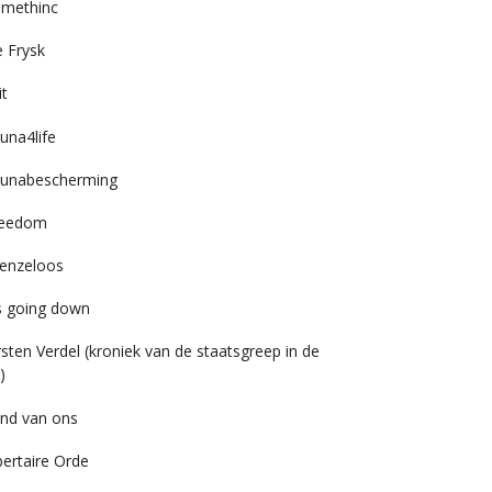
imethinc
 Frysk
it
una4life
unabescherming
reedom
enzeloos
’s going down
rsten Verdel (kroniek van de staatsgreep in de
)
nd van ons
bertaire Orde