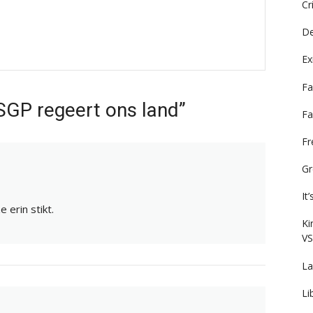
Cr
De
Ex
Fa
SGP regeert ons land”
Fa
F
Gr
It
e erin stikt.
Ki
VS
La
Li