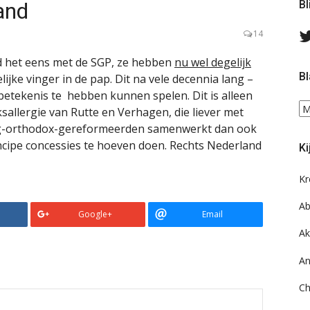
and
Bl
14
and het eens met de SGP, ze hebben
nu wel degelijk
Bl
lijke vinger in de pap. Dit na vele decennia lang –
 betekenis te hebben kunnen spelen. Dit is alleen
Bl
sallergie van Rutte en Verhagen, die liever met
ee
 eng-orthodox-gereformeerden samenwerkt dan ook
do
ncipe concessies te hoeven doen. Rechts Nederland
Ki
on
ar
Kr
Ab
Google+
Email
Ak
An
Ch