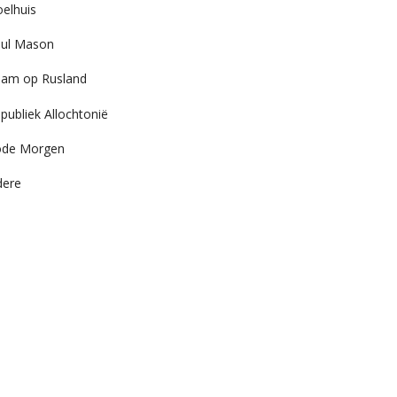
elhuis
ul Mason
am op Rusland
publiek Allochtonië
ode Morgen
dere