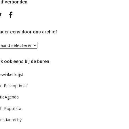
ijf verbonden
Volg
Volg
ons
ons
op
op
Twitter
Facebook
ader eens door ons archief
ader
ns
or
jk ook eens bij de buren
s
chief
ewinkel krijst
u Pessoptimist
tieAgenda
ti-Populista
ristianarchy