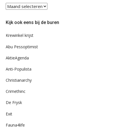
Blader
eens
door
Kijk ook eens bij de buren
ons
archief
Krewinkel krijst
Abu Pessoptimist
AktieAgenda
Anti-Populista
Christianarchy
Crimethinc
De Frysk
Exit
Fauna4life