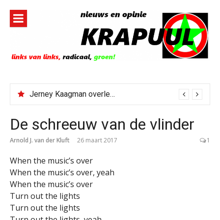
Naar
de
inhoud
springen
Jerney Kaagman overleden
De schreeuw van de vlinder
Arnold J. van der Kluft
26 maart 2017
1
When the music’s over
When the music’s over, yeah
When the music’s over
Turn out the lights
Turn out the lights
Turn out the lights, yeah