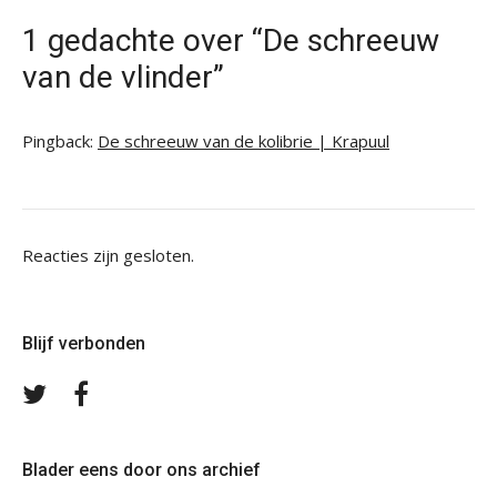
1 gedachte over “De schreeuw
van de vlinder”
Pingback:
De schreeuw van de kolibrie | Krapuul
Reacties zijn gesloten.
Blijf verbonden
Volg
Volg
ons
ons
op
op
Twitter
Facebook
Blader eens door ons archief