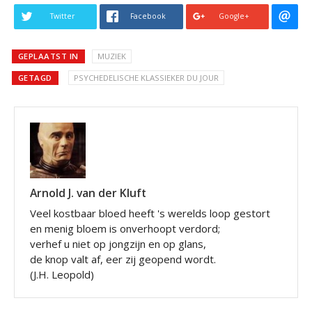
Twitter
Facebook
Google+
GEPLAATST IN
MUZIEK
GETAGD
PSYCHEDELISCHE KLASSIEKER DU JOUR
Arnold J. van der Kluft
Veel kostbaar bloed heeft 's werelds loop gestort
en menig bloem is onverhoopt verdord;
verhef u niet op jongzijn en op glans,
de knop valt af, eer zij geopend wordt.
(J.H. Leopold)