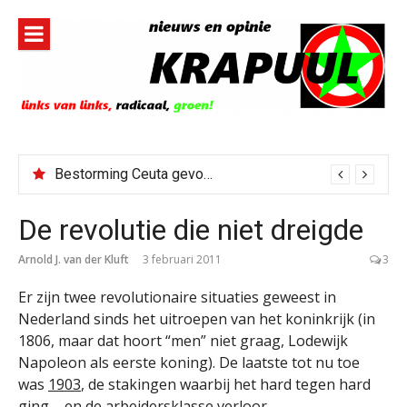
Naar
de
inhoud
springen
Bestorming Ceuta gevolg van op sociale media verspreide hoax?
De revolutie die niet dreigde
Arnold J. van der Kluft
3 februari 2011
3
Er zijn twee revolutionaire situaties geweest in
Nederland sinds het uitroepen van het koninkrijk (in
1806, maar dat hoort “men” niet graag, Lodewijk
Napoleon als eerste koning). De laatste tot nu toe
was
1903
, de stakingen waarbij het hard tegen hard
ging – en de arbeidersklasse verloor.