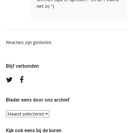
net zo ”)
Reacties zijn gesloten.
Blijf verbonden
Volg
Volg
ons
ons
op
op
Twitter
Facebook
Blader eens door ons archief
Blader
eens
door
Kijk ook eens bij de buren
ons