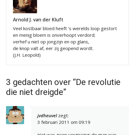
Arnold J. van der Kluft
Veel kostbaar bloed heeft 's werelds loop gestort
en menig bloem is onverhoopt verdord;
verhef u niet op jongzijn en op glans,
de knop valt af, eer zij geopend wordt.
(J.H. Leopold)
3 gedachten over “De revolutie
die niet dreigde”
jvdheuvel
zegt:
3 februari 2011 om 09:19
Het was geen vergissing; de man was