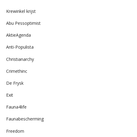
archief
Krewinkel krijst
Abu Pessoptimist
AktieAgenda
Anti-Populista
Christianarchy
Crimethinc
De Frysk
Exit
Fauna4life
Faunabescherming
Freedom