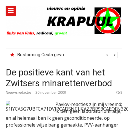
Naar
de
inhoud
springen
Bestorming Ceuta gevolg van op sociale media verspreide hoax?
De positieve kant van het
Zwitsers minarettenverbod
Nieuwsredactie
30 november 2009
8
Pavlov-reacties zijn mij vreemd;
ik ben geen laboratoriumratje,
en al helemaal ben ik geen geconditioneerde, op
professionele wijze bang gemaakte, PVV-aanhanger