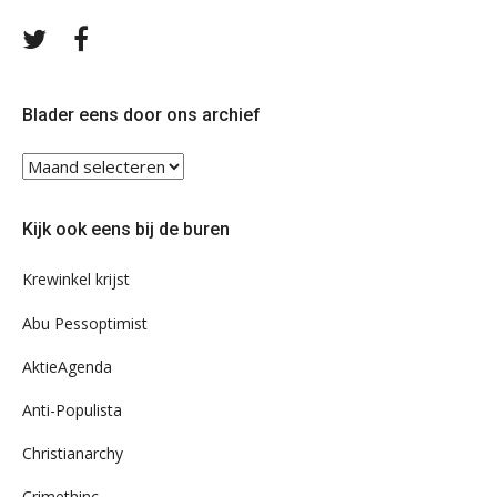
Volg
Volg
ons
ons
op
op
Twitter
Facebook
Blader eens door ons archief
Blader
eens
door
Kijk ook eens bij de buren
ons
archief
Krewinkel krijst
Abu Pessoptimist
AktieAgenda
Anti-Populista
Christianarchy
Crimethinc