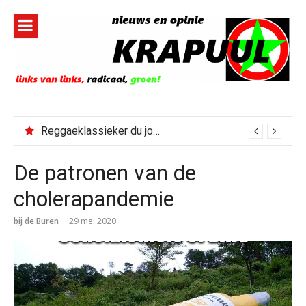
Naar
de
inhoud
springen
Reggaeklassieker du jour: Revolution
De patronen van de
cholerapandemie
bij de Buren
29 mei 2020