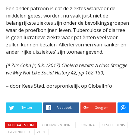
Een ander patroon is dat de ziektes waarvoor de
middelen getest worden, nu vaak juist niet de
belangrijkste ziektes zijn onder de bevolkingsgroepen
waar de proefkonijnen leven. Tuberculose of diarree
is geen lucratieve ziekte waar patiënten veel voor
zullen kunnen betalen. Allerlei vormen van kanker en
ander ‘rijkeluisziektes’ zijn toonaangevend.
(* Zie: Cohn Jr, S.K. (2017) Cholera revolts: A class Struggle
we May Not Like Social History 42, pp 162-180)
– door Kees Stad, oorspronkelijk op
GlobalInfo
Twitter
Facebook
Google+
GEPLAATST IN
COLUMNS &OPINIE
CORONA
GESCHIEDENIS
GEZONDHEID
ZORG