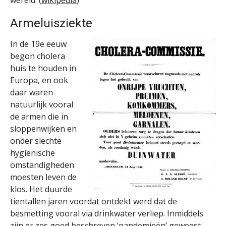
Armeluisziekte
In de 19e eeuw
begon cholera
huis te houden in
Europa, en ook
daar waren
natuurlijk vooral
de armen die in
sloppenwijken en
onder slechte
hygiënische
omstandigheden
moesten leven de
klos. Het duurde
tientallen jaren voordat ontdekt werd dat de
besmetting vooral via drinkwater verliep. Inmiddels
zijn er zes goed beschreven ‘pandemieën’ geweest,