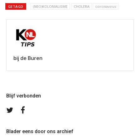
GETAGD
(NEO)KOLONIALISME
CHOLERA
coronavirus
bij de Buren
Blijf verbonden
Volg
Volg
ons
ons
op
op
Twitter
Facebook
Blader eens door ons archief