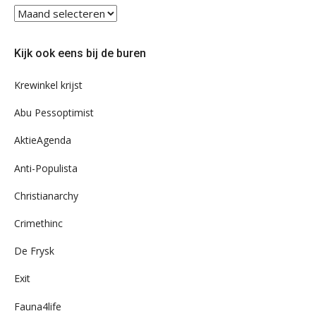
Blader
eens
door
Kijk ook eens bij de buren
ons
archief
Krewinkel krijst
Abu Pessoptimist
AktieAgenda
Anti-Populista
Christianarchy
Crimethinc
De Frysk
Exit
Fauna4life