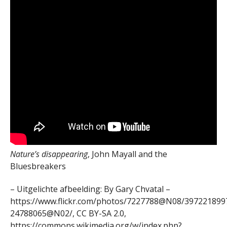
Nature’s disappearing
, John Mayall and the
Bluesbreakers
– Uitgelichte afbeelding: By Gary Chvatal –
https://www.flickr.com/photos/7227788@N08/3972218997
24788065@N02/, CC BY-SA 2.0,
https://commons.wikimedia.org/w/index.php?