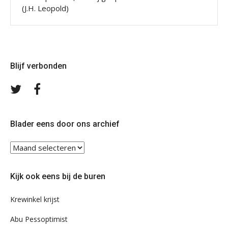
(J.H. Leopold)
Blijf verbonden
Volg
Volg
ons
ons
op
op
Twitter
Facebook
Blader eens door ons archief
Blader
eens
door
Kijk ook eens bij de buren
ons
archief
Krewinkel krijst
Abu Pessoptimist