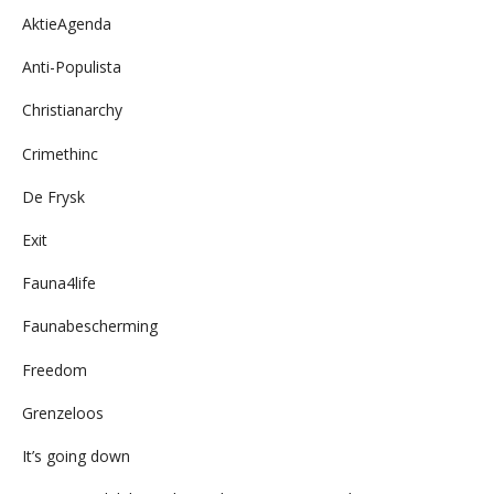
AktieAgenda
Anti-Populista
Christianarchy
Crimethinc
De Frysk
Exit
Fauna4life
Faunabescherming
Freedom
Grenzeloos
It’s going down