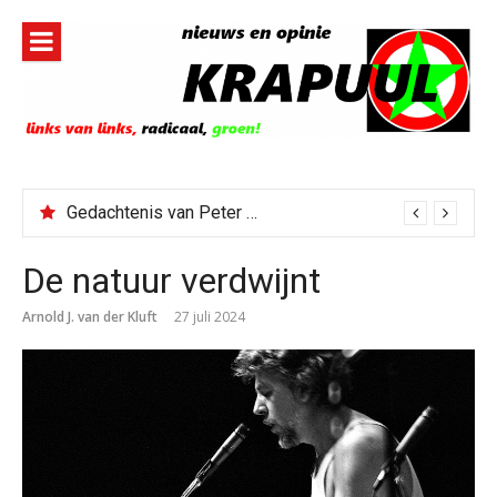
Naar
de
inhoud
springen
Gedachtenis van Peter Faber
De natuur verdwijnt
Arnold J. van der Kluft
27 juli 2024