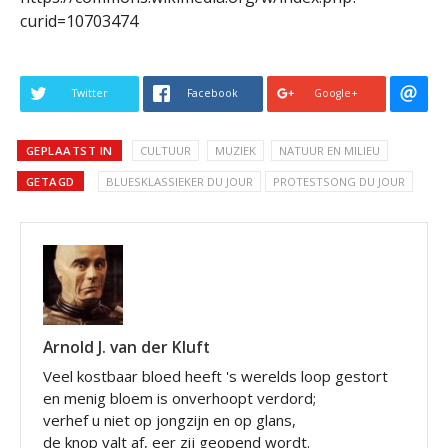
curid=10703474
Twitter
Facebook
Google+
GEPLAATST IN
CULTUUR
MUZIEK
NATUUR EN MILIEU
GETAGD
BLUESKLASSIEKER DU JOUR
PROTESTSONG DU JOUR
Arnold J. van der Kluft
Veel kostbaar bloed heeft 's werelds loop gestort
en menig bloem is onverhoopt verdord;
verhef u niet op jongzijn en op glans,
de knop valt af, eer zij geopend wordt.