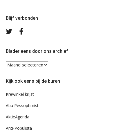
Blijf verbonden
Volg
Volg
ons
ons
op
op
Twitter
Facebook
Blader eens door ons archief
Blader
eens
door
Kijk ook eens bij de buren
ons
archief
Krewinkel krijst
Abu Pessoptimist
AktieAgenda
Anti-Populista