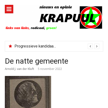
Naar
de
inhoud
springen
Progressieve kandidaat El-Sayed senaatskandidaat Michigan
De natte gemeente
Arnold J. van der Kluft
5 november 2022