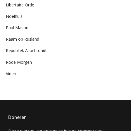
Libertaire Orde
Noelhuis
Paul Mason
Raam op Rusland
Republiek Allochtonië
Rode Morgen
Videre
Doneren
Deze nieuws- en opiniesite is niet-commercieel,