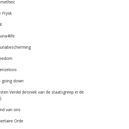
imethinc
 Frysk
it
una4life
unabescherming
reedom
enzeloos
’s going down
rsten Verdel (kroniek van de staatsgreep in de
)
nd van ons
bertaire Orde