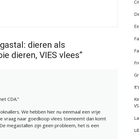
Cr
De
Ex
Fa
astal: dieren als
Fa
e dieren, VIES vlees”
F
Gr
It
het CDA.”
Ki
VS
loknallers. We hebben hier nu eenmaal een vrije
La
de vraag naar goedkoop vlees toeneemt dan komt
De megastallen zijn geen probleem, het is een
Li