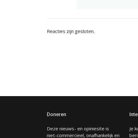
Reacties zijn gesloten.
Doneren
Inte
Deze nieuws- en opiniesite is
Je k
niet-commercieel, onafhankelijk en
beri