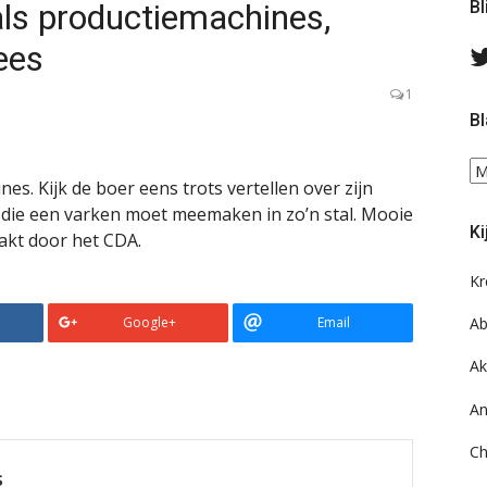
als productiemachines,
Bl
ees
1
Bl
Bl
es. Kijk de boer eens trots vertellen over zijn
ee
s die een varken moet meemaken in zo’n stal. Mooie
do
Ki
on
akt door het CDA.
ar
Kr
Google+
Email
Ab
Ak
An
Ch
s