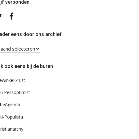
ijf verbonden
Volg
Volg
ons
ons
op
op
Twitter
Facebook
ader eens door ons archief
ader
ns
or
jk ook eens bij de buren
s
chief
ewinkel krijst
u Pessoptimist
tieAgenda
ti-Populista
ristianarchy