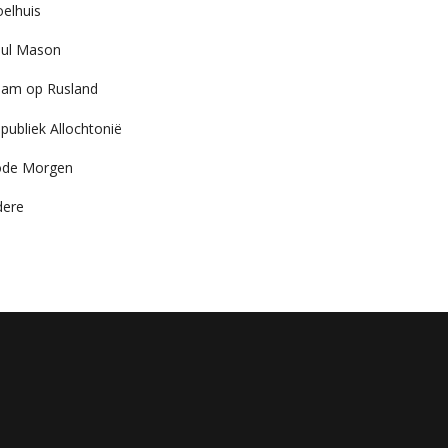
elhuis
ul Mason
am op Rusland
publiek Allochtonië
ode Morgen
dere