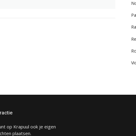
No
Pa
Ra
Re
R
Vi
ractie
unt op Krapuul ook je eigen
chten plaatsen.