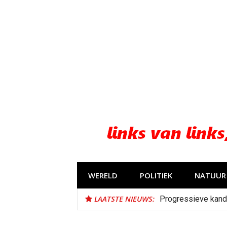
Naar
de
inhoud
springen
WERELD
POLITIEK
NATUUR 
LAATSTE NIEUWS:
Progressieve kand