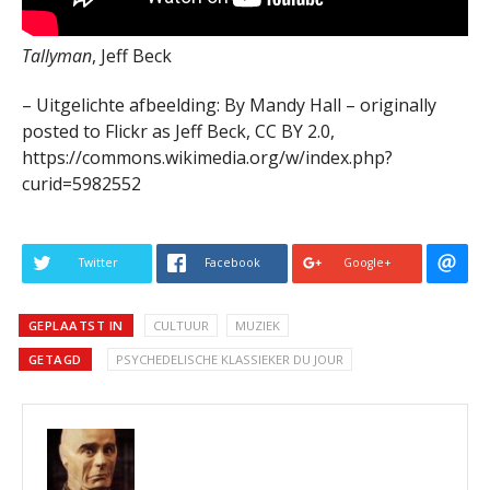
Tallyman
, Jeff Beck
– Uitgelichte afbeelding: By Mandy Hall – originally
posted to Flickr as Jeff Beck, CC BY 2.0,
https://commons.wikimedia.org/w/index.php?
curid=5982552
Twitter
Facebook
Google+
GEPLAATST IN
CULTUUR
MUZIEK
GETAGD
PSYCHEDELISCHE KLASSIEKER DU JOUR