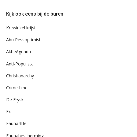
eens
door
Kijk ook eens bij de buren
ons
archief
Krewinkel krijst
Abu Pessoptimist
AktieAgenda
Anti-Populista
Christianarchy
Crimethinc
De Frysk
Exit
Fauna4life
Faunabescherming