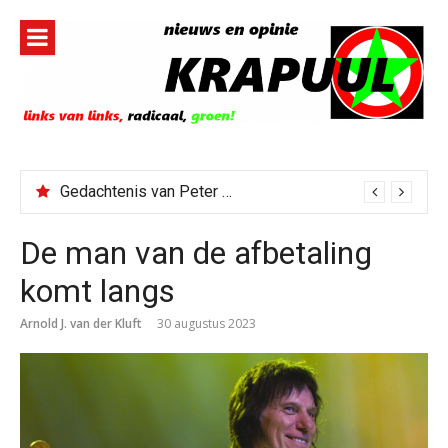
Naar
de
inhoud
springen
Gedachtenis van Peter Faber
De man van de afbetaling
komt langs
Arnold J. van der Kluft
30 augustus 2023