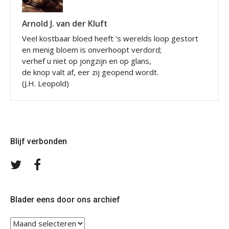
Arnold J. van der Kluft
Veel kostbaar bloed heeft 's werelds loop gestort
en menig bloem is onverhoopt verdord;
verhef u niet op jongzijn en op glans,
de knop valt af, eer zij geopend wordt.
(J.H. Leopold)
Blijf verbonden
Volg
Volg
ons
ons
op
op
Twitter
Facebook
Blader eens door ons archief
Blader