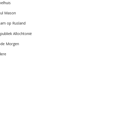
elhuis
ul Mason
am op Rusland
publiek Allochtonië
ode Morgen
dere