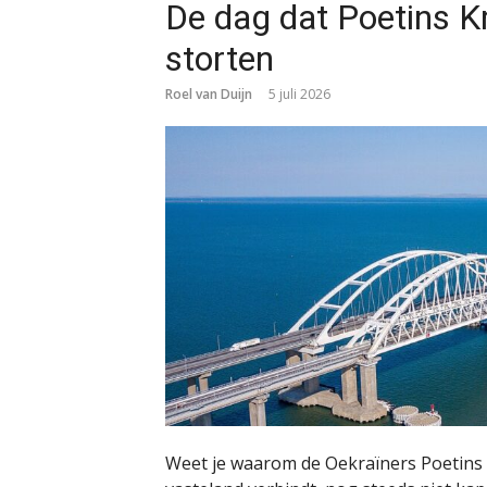
De dag dat Poetins Kr
storten
Roel van Duijn
5 juli 2026
Weet je waarom de Oekraïners Poetins 