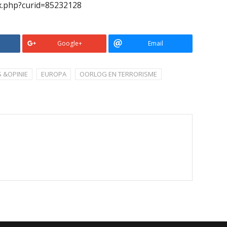
x.php?curid=85232128
Google+
Email
 &OPINIE
EUROPA
OORLOG EN TERRORISME