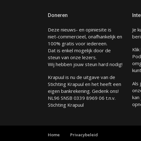
Doneren
Inte
Deze nieuws- en opiniesite is
Je k
niet-commercieel, onafhankelijk en
beri
100% gratis voor iedereen.
Klik
Dat is enkel mogelijk door de
Pod
steun van onze lezers.
omg
Wij hebben jouw steun hard nodig!
kunt
Krapuul is nu de uitgave van de
Als
Stichting Krapuul en het heeft een
onze
eigen bankrekening. Gedenk ons!
kan
NL96 SNSB 0339 8969 06 t.n.v.
opn
Stichting Krapuul
Home
Privacybeleid