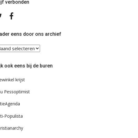
ijf verbonden
Volg
Volg
ons
ons
op
op
Twitter
Facebook
ader eens door ons archief
ader
ns
or
jk ook eens bij de buren
s
chief
ewinkel krijst
u Pessoptimist
tieAgenda
ti-Populista
ristianarchy