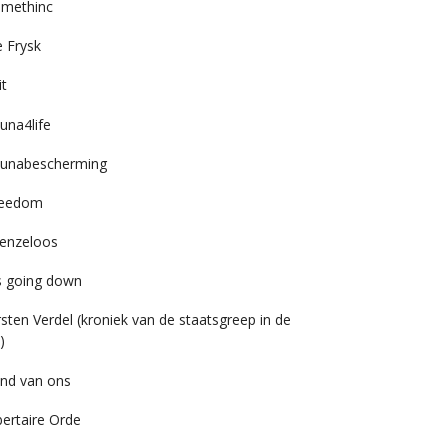
imethinc
 Frysk
it
una4life
unabescherming
reedom
enzeloos
’s going down
rsten Verdel (kroniek van de staatsgreep in de
)
nd van ons
bertaire Orde