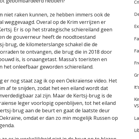
kapot gebombardeerd hebben?
Cr
em niet raken kunnen, ze hebben immers ook de
De
l weggevaagd. Overal op de Krim verrijzen er
Ex
rtsj. Er is op het strategische schiereiland geen
en de gouverneur heeft de noodtoestand
Fa
j-brug, de kilometerslange schakel die de
Fa
orraden te ontvangen, die brug die in 2018 door
ouwd is, is onaangetast. Massa’s toeristen en
F
n het onleefbaar geworden schiereiland.
Gr
 er nog staat zag ik op een Oekraïense video. Het
It
im af te snijden, zodat het een eiland wordt dat
erdedigbaar zal zijn. Maar de Kertsj-brug is de
Ki
aïense leger voorlopig openblijven, tot het eiland
VS
ertsj-brug aan de beurt en gaat de laatste deur
r Oekraïne, omdat er dan zo min mogelijk Russen op
La
agenda.
Li