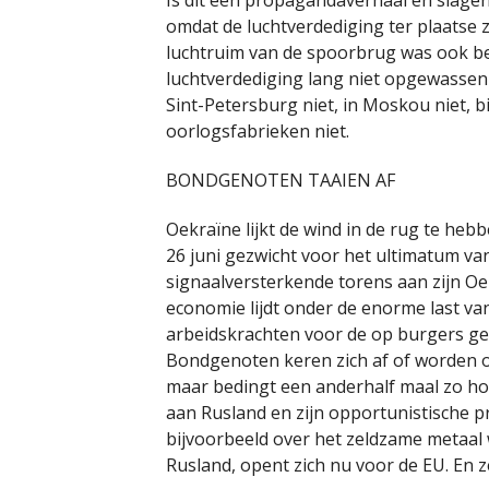
Is dit een propagandaverhaal en slagen 
omdat de luchtverdediging ter plaatse zo
luchtruim van de spoorbrug was ook bev
luchtverdediging lang niet opgewassen
Sint-Petersburg niet, in Moskou niet, bi
oorlogsfabrieken niet.
BONDGENOTEN TAAIEN AF
Oekraïne lijkt de wind in de rug te heb
26 juni gezwicht voor het ultimatum van
signaalversterkende torens aan zijn Oe
economie lijdt onder de enorme last va
arbeidskrachten voor de op burgers geric
Bondgenoten keren zich af of worden o
maar bedingt een anderhalf maal zo hog
aan Rusland en zijn opportunistische p
bijvoorbeeld over het zeldzame metaal
Rusland, opent zich nu voor de EU. En 