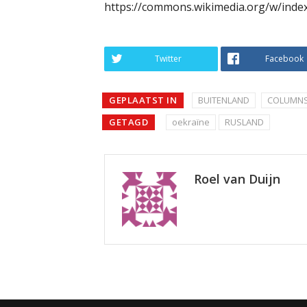
https://commons.wikimedia.org/w/inde
Twitter
Facebook
GEPLAATST IN
BUITENLAND
COLUMNS
GETAGD
oekraïne
RUSLAND
Roel van Duijn