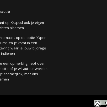
ractie
unt op Krapuul ook je eigen
chten plaatsen.
 hiernaast op de optie “Open
ium” en je komt in een
eving waar je jouw bijdrage
 indienen.
 je een opmerking hebt over
 site of je wil auteur worden
 je
contact
(link) met ons
emen