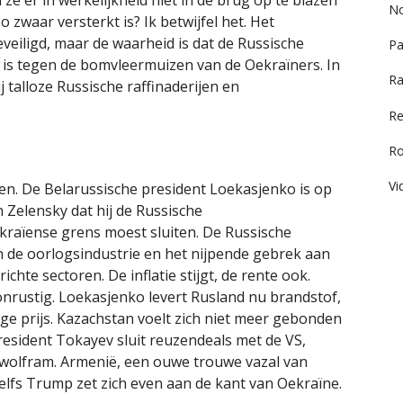
ze er in werkelijkheid niet in de brug op te blazen
No
 zwaar versterkt is? Ik betwijfel het. Het
eiligd, maar de waarheid is dat de Russische
Pa
 is tegen de bomvleermuizen van de Oekraïners. In
Ra
j talloze Russische raffinaderijen en
Re
R
Vi
ben. De Belarussische president Loekasjenko is op
 Zelensky dat hij de Russische
kraïense grens moest sluiten. De Russische
n de oorlogsindustrie en het nijpende gebrek aan
hte sectoren. De inflatie stijgt, de rente ook.
nrustig. Loekasjenko levert Rusland nu brandstof,
e prijs. Kazachstan voelt zich niet meer gebonden
resident Tokayev sluit reuzendeals met de VS,
 wolfram. Armenië, een ouwe trouwe vazal van
zelfs Trump zet zich even aan de kant van Oekraïne.