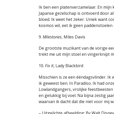
Ik ben een platenverzamelaar. En mijn 
Japanse gezelschap is ontvoerd door a
bloed. Ik weet het zeker. Uniek want co
kosmos wil, eet ik geen paddenstoelen 
9.
Milestones
, Miles Davis
De grootste muzikant van de vorige eeu
trekt me uit mijn stoel en vingerknipt m
10.
Fix it
, Lady Blackbird
Misschien is ze een ééndagsvlinder. Ik 
ik geweest ben. In Paradiso. Ik had on
Lowlandgangers, vrolijke feestbeesten e
en gelukkig bij voel. Na bijna zestig ja
waarvan ik dacht dat die niet voor mij 
– Uitgelichte afbeelding: By Walt Disney