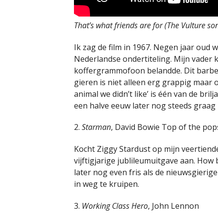
That’s what friends are for (The Vulture so
Ik zag de film in 1967. Negen jaar oud
Nederlandse ondertiteling. Mijn vader 
koffergrammofoon belandde. Dit barbe
gieren is niet alleen erg grappig maar o
animal we didn’t like’ is één van de brilj
een halve eeuw later nog steeds graag
2.
Starman
, David Bowie Top of the pop
Kocht Ziggy Stardust op mijn veertiend
vijftigjarige jublileumuitgave aan. How
later nog even fris als de nieuwsgierig
in weg te kruipen.
3.
Working Class Hero
, John Lennon