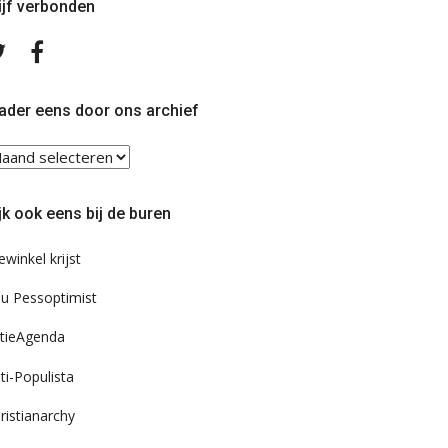
ijf verbonden
Volg
Volg
ons
ons
op
op
Twitter
Facebook
ader eens door ons archief
ader
ns
or
jk ook eens bij de buren
s
chief
ewinkel krijst
u Pessoptimist
tieAgenda
ti-Populista
ristianarchy