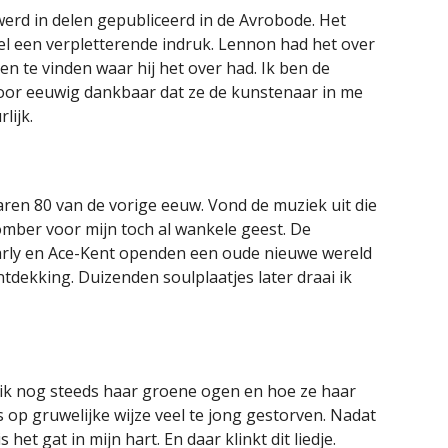
erd in delen gepubliceerd in de Avrobode. Het
iel een verpletterende indruk. Lennon had het over
en te vinden waar hij het over had. Ik ben de
oor eeuwig dankbaar dat ze de kunstenaar in me
lijk.
aren 80 van de vorige eeuw. Vond de muziek uit die
somber voor mijn toch al wankele geest. De
arly en Ace-Kent openden een oude nieuwe wereld
ntdekking. Duizenden soulplaatjes later draai ik
ie ik nog steeds haar groene ogen en hoe ze haar
s op gruwelijke wijze veel te jong gestorven. Nadat
het gat in mijn hart. En daar klinkt dit liedje.