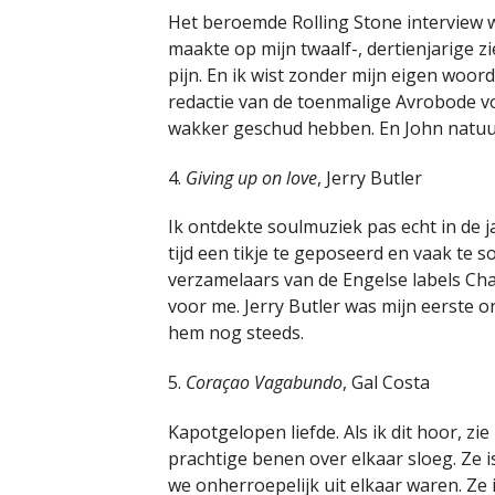
Het beroemde Rolling Stone interview w
maakte op mijn twaalf-, dertienjarige z
pijn. En ik wist zonder mijn eigen woord
redactie van de toenmalige Avrobode v
wakker geschud hebben. En John natuur
4.
Giving up on love
, Jerry Butler
Ik ontdekte soulmuziek pas echt in de j
tijd een tikje te geposeerd en vaak te 
verzamelaars van de Engelse labels Ch
voor me. Jerry Butler was mijn eerste o
hem nog steeds.
5.
Coraçao Vagabundo
, Gal Costa
Kapotgelopen liefde. Als ik dit hoor, z
prachtige benen over elkaar sloeg. Ze i
we onherroepelijk uit elkaar waren. Ze is 