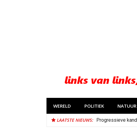
Naar
de
inhoud
springen
WERELD
POLITIEK
NATUUR 
LAATSTE NIEUWS:
Progressieve kand