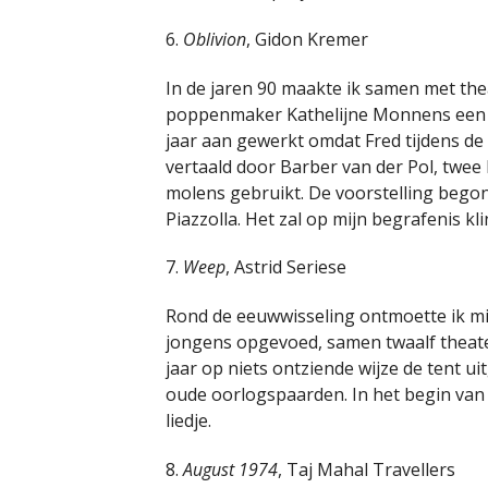
6.
Oblivion
, Gidon Kremer
In de jaren 90 maakte ik samen met t
poppenmaker Kathelijne Monnens een 
jaar aan gewerkt omdat Fred tijdens de 
vertaald door Barber van der Pol, twee 
molens gebruikt. De voorstelling begon
Piazzolla. Het zal op mijn begrafenis kl
7.
Weep
, Astrid Seriese
Rond de eeuwwisseling ontmoette ik mi
jongens opgevoed, samen twaalf theat
jaar op niets ontziende wijze de tent ui
oude oorlogspaarden. In het begin van on
liedje.
8.
August 1974
, Taj Mahal Travellers