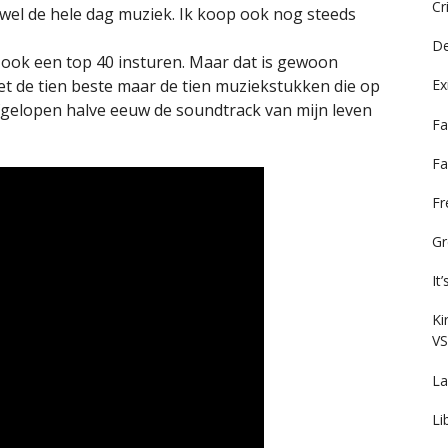
Cr
ijwel de hele dag muziek. Ik koop ook nog steeds
De
 ook een top 40 insturen. Maar dat is gewoon
niet de tien beste maar de tien muziekstukken die op
Ex
gelopen halve eeuw de soundtrack van mijn leven
Fa
Fa
F
Gr
It
Ki
VS
La
Li