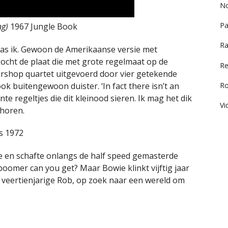
No
Pa
ng)
1967 Jungle Book
Ra
 was ik. Gewoon de Amerikaanse versie met
kocht de plaat die met grote regelmaat op de
Re
rshop quartet uitgevoerd door vier getekende
ok buitengewoon duister. ‘In fact there isn’t an
R
ante regeltjes die dit kleinood sieren. Ik mag het dik
Vi
 horen.
s 1972
e en schafte onlangs de half speed gemasterde
 boomer can you get? Maar Bowie klinkt vijftig jaar
e veertienjarige Rob, op zoek naar een wereld om