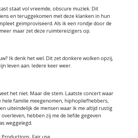
kast staat vol vreemde, obscure muziek. Dit
liens en teruggekomen met deze klanken in hun
mpleet geïmproviseerd. Als ik een rondje door de
meer maar zet deze ruimtereizigers op.
w? Ik denk het wel. Dit zet donkere wolken opzij,
ijn leven aan. Iedere keer weer.
weet het niet. Maar die stem. Laatste concert waar
ze hele familie meegenomen, hiphopliefhebbers,
n uiteindelijk de mensen waar ik me altijd rustig
ar overleven, hebben zij me de liefde gegeven
was weggelegd.
 Productions, Fair use,