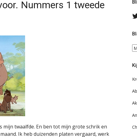
n voor. Nummers 1 tweede
Bl
Bl
Bl
ee
do
Ki
on
ar
Kr
Ab
Ak
An
ds mijn twaalfde. En ben tot mijn grote schrik en
Ch
maand. Ik heb duizenden platen vergaard, werk