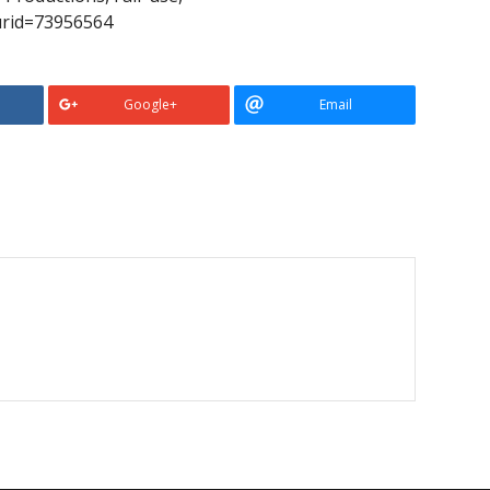
curid=73956564
Google+
Email