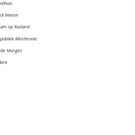
elhuis
ul Mason
am op Rusland
publiek Allochtonië
ode Morgen
dere