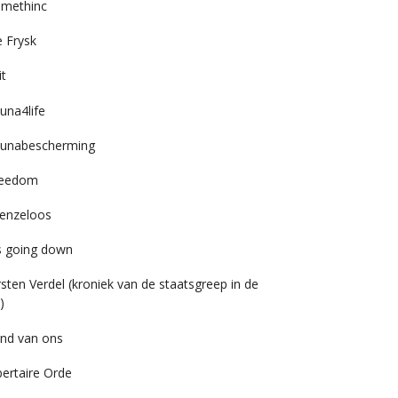
imethinc
 Frysk
it
una4life
unabescherming
reedom
enzeloos
’s going down
rsten Verdel (kroniek van de staatsgreep in de
)
nd van ons
bertaire Orde