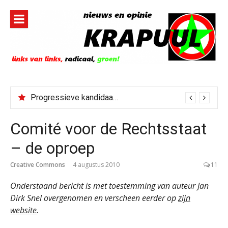
Naar
de
inhoud
springen
Bestorming Ceuta gevolg van op sociale media verspreide hoax?
Comité voor de Rechtsstaat
– de oproep
Creative Commons
4 augustus 2010
11
Onderstaand bericht is met toestemming van auteur Jan
Dirk Snel overgenomen en verscheen eerder op
zijn
website
.