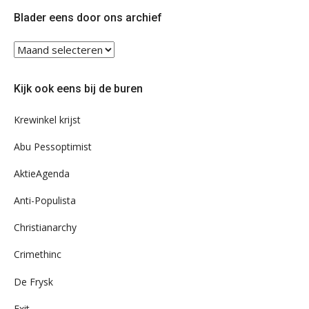
Twitter
Facebook
Blader eens door ons archief
Blader
eens
door
Kijk ook eens bij de buren
ons
archief
Krewinkel krijst
Abu Pessoptimist
AktieAgenda
Anti-Populista
Christianarchy
Crimethinc
De Frysk
Exit