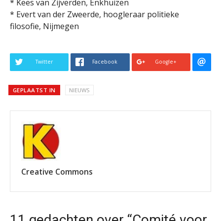
* Kees van Zijverden, Enkhuizen
* Evert van der Zweerde, hoogleraar politieke
filosofie, Nijmegen
Twitter
Facebook
Google+
GEPLAATST IN
NIEUWS
Creative Commons
11 gedachten over “Comité voor