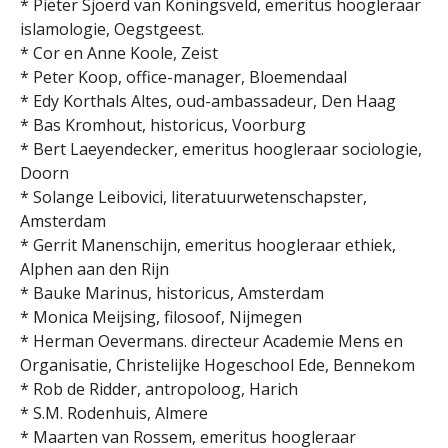
* Pieter Sjoerd van Koningsveld, emeritus hoogleraar
islamologie, Oegstgeest.
* Cor en Anne Koole, Zeist
* Peter Koop, office-manager, Bloemendaal
* Edy Korthals Altes, oud-ambassadeur, Den Haag
* Bas Kromhout, historicus, Voorburg
* Bert Laeyendecker, emeritus hoogleraar sociologie,
Doorn
* Solange Leibovici, literatuurwetenschapster,
Amsterdam
* Gerrit Manenschijn, emeritus hoogleraar ethiek,
Alphen aan den Rijn
* Bauke Marinus, historicus, Amsterdam
* Monica Meijsing, filosoof, Nijmegen
* Herman Oevermans. directeur Academie Mens en
Organisatie, Christelijke Hogeschool Ede, Bennekom
* Rob de Ridder, antropoloog, Harich
* S.M. Rodenhuis, Almere
* Maarten van Rossem, emeritus hoogleraar