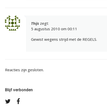
Thijs
zegt:
5 augustus 2010 om 00:11
Gewist wegens strijd met de REGELS.
Reacties zijn gesloten.
Blijf verbonden
Volg
Volg
ons
ons
op
op