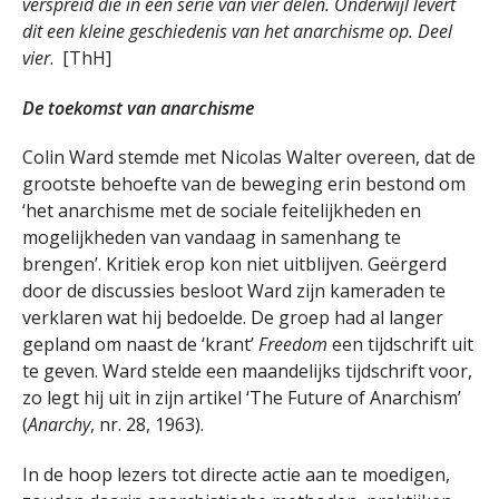
verspreid die in een serie van vier delen. Onderwijl levert
dit een kleine geschiedenis van het anarchisme op. Deel
vier
. [ThH]
De toekomst van anarchisme
Colin Ward stemde met Nicolas Walter overeen, dat de
grootste behoefte van de beweging erin bestond om
‘het anarchisme met de sociale feitelijkheden en
mogelijkheden van vandaag in samenhang te
brengen’. Kritiek erop kon niet uitblijven. Geërgerd
door de discussies besloot Ward zijn kameraden te
verklaren wat hij bedoelde. De groep had al langer
gepland om naast de ‘krant’
Freedom
een tijdschrift uit
te geven. Ward stelde een maandelijks tijdschrift voor,
zo legt hij uit in zijn artikel ‘The Future of Anarchism’
(
Anarchy
, nr. 28, 1963).
In de hoop lezers tot directe actie aan te moedigen,