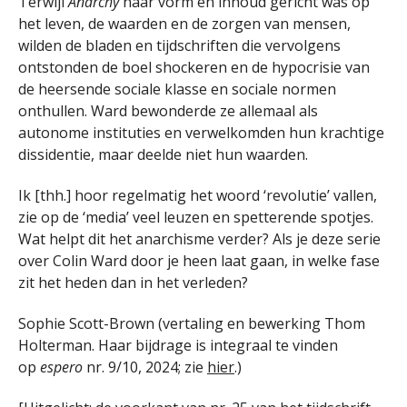
Terwijl
Anarchy
naar vorm en inhoud gericht was op
het leven, de waarden en de zorgen van mensen,
wilden de bladen en tijdschriften die vervolgens
ontstonden de boel shockeren en de hypocrisie van
de heersende sociale klasse en sociale normen
onthullen. Ward bewonderde ze allemaal als
autonome instituties en verwelkomden hun krachtige
dissidentie, maar deelde niet hun waarden.
Ik [thh.] hoor regelmatig het woord ‘revolutie’ vallen,
zie op de ‘media’ veel leuzen en spetterende spotjes.
Wat helpt dit het anarchisme verder? Als je deze serie
over Colin Ward door je heen laat gaan, in welke fase
zit het heden dan in het verleden?
Sophie Scott-Brown (vertaling en bewerking Thom
Holterman. Haar bijdrage is integraal te vinden
op
espero
nr. 9/10, 2024; zie
hier
.)