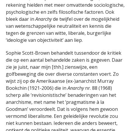
rekening hielden met meer omvattende sociologische,
psychologische en zelfs filosofische factoren. Ook
bleek daar in
Anarchy
de twijfel over de mogelijkheid
van wetenschappelijke neutraliteit en kennis die
tegen de grenzen van witte, liberale, burgerlijke
‘ideologie van objectiviteit’ aan liep.
Sophie Scott-Brown behandelt tussendoor de kritiek
die op een aantal behandelde zaken is gegeven. Daar
zie je juist, naar mijn [thh.] zienswijze, een
golfbeweging die over diverse constanten voert. Zo
wijst zij op de Amerikaanse (ex-)anarchist Murray
Bookchin (1921-2006) die in
Anarchy
nr. 88 (1968)
scherp alle ‘revisionistische’ benaderingen van het
anarchisme, met name het ‘pragmatisme à la
Goodman’ veroordeelt. Dat is volgens hem gewoon
vermomd liberalisme. Een geleidelijke revolutie zou
niet kunnen bestaan. Iedereen die anders beweert,
ontkent de politieke realiteit, waarvan de essentie