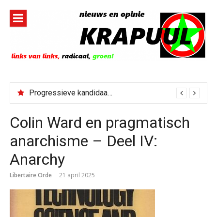
Naar
de
inhoud
springen
Progressieve kandidaat El-Sayed senaatskandidaat Michigan
Colin Ward en pragmatisch
anarchisme – Deel IV:
Anarchy
Libertaire Orde
21 april 2025