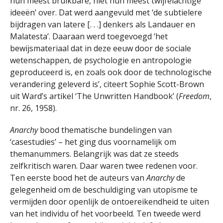
hun meest bruikbare, niet hun meest twijfelachtige
ideeën’ over. Dat werd aangevuld met ‘de subtielere
bijdragen van latere [. . .] denkers als Landauer en
Malatesta’. Daaraan werd toegevoegd ‘het
bewijsmateriaal dat in deze eeuw door de sociale
wetenschappen, de psychologie en antropologie
geproduceerd is, en zoals ook door de technologische
verandering geleverd is’, citeert Sophie Scott-Brown
uit Ward’s artikel ‘The Unwritten Handbook’ (
Freedom
,
nr. 26, 1958).
Anarchy
bood thematische bundelingen van
‘casestudies’ – het ging dus voornamelijk om
themanummers. Belangrijk was dat ze steeds
zelfkritisch waren. Daar waren twee redenen voor.
Ten eerste bood het de auteurs van
Anarchy
de
gelegenheid om de beschuldiging van utopisme te
vermijden door openlijk de ontoereikendheid te uiten
van het individu of het voorbeeld. Ten tweede werd