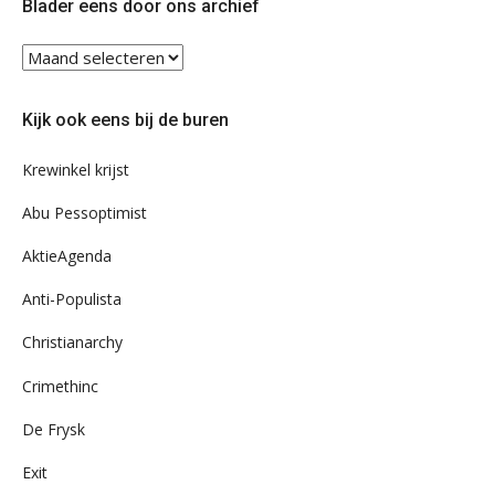
Blader eens door ons archief
Blader
eens
door
Kijk ook eens bij de buren
ons
archief
Krewinkel krijst
Abu Pessoptimist
AktieAgenda
Anti-Populista
Christianarchy
Crimethinc
De Frysk
Exit