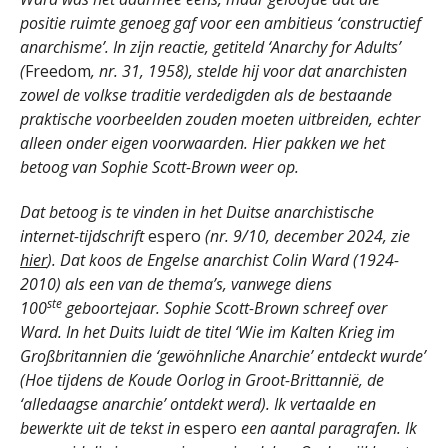
positie ruimte genoeg gaf voor een ambitieus ‘constructief
anarchisme’. In zijn reactie, getiteld ‘Anarchy for Adults’
(
Freedom
, nr. 31, 1958), stelde hij voor dat anarchisten
zowel de volkse traditie verdedigden als de bestaande
praktische voorbeelden zouden moeten uitbreiden, echter
alleen onder eigen voorwaarden. Hier pakken we het
betoog van
Sophie Scott-Brown weer op.
Dat betoog is te vinden in
het Duitse anarchistische
internet-tijdschrift
espero
(nr. 9/10, december 2024, zie
hier
). Dat koos de Engelse anarchist Colin Ward (1924-
2010) als een van de thema’s, vanwege diens
ste
100
geboortejaar. Sophie Scott-Brown schreef over
Ward. In het Duits luidt de titel ‘
Wie im Kalten Krieg im
Großbritannien die ‘gewöhnliche Anarchie’ entdeckt wurde’
(Hoe tijdens de Koude Oorlog in Groot-Brittannië, de
‘alledaagse anarchie’ ontdekt werd). Ik vertaalde en
bewerkte uit de tekst in
espero
een aantal paragrafen. Ik