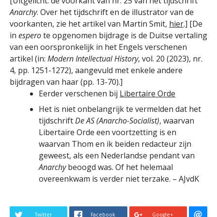
[Uitgelicht: de voorkant van nr. 25 van het tijdschrift
Anarchy
. Over het tijdschrift en de illustrator van de
voorkanten, zie het artikel van Martin Smit,
hier
.] [De
in
espero
te opgenomen bijdrage is de Duitse vertaling
van een oorspronkelijk in het Engels verschenen
artikel (in:
Modern Intellectual History
, vol. 20 (2023), nr.
4, pp. 1251-1272), aangevuld met enkele andere
bijdragen van haar (pp. 13-70).]
Eerder verschenen bij
Libertaire Orde
Het is niet onbelangrijk te vermelden dat het
tijdschrift
De AS (Anarcho-Socialist)
, waarvan
Libertaire Orde een voortzetting is en
waarvan Thom en ik beiden redacteur zijn
geweest, als een Nederlandse pendant van
Anarchy
beoogd was. Of het helemaal
overeenkwam is verder niet terzake. – AJvdK
Twitter
Facebook
Google+