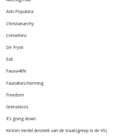
Anti-Populista
Christianarchy
Crimethinc
De Frysk
Exit
Fauna4life
Faunabescherming
Freedom
Grenzeloos
It’s going down
Kirsten Verdel (kroniek van de staatsgreep in de VS)