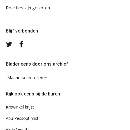
Reacties zijn gesloten.
Blijf verbonden
Volg
Volg
ons
ons
op
op
Twitter
Facebook
Blader eens door ons archief
Blader
eens
door
Kijk ook eens bij de buren
ons
archief
Krewinkel krijst
Abu Pessoptimist
AktieAgenda