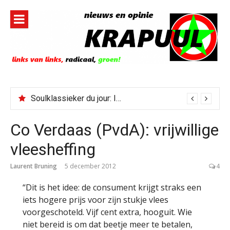
Naar
de
inhoud
springen
Soulklassieker du jour: I Wish It Would Rain
Co Verdaas (PvdA): vrijwillige
vleesheffing
Laurent Bruning
5 december 2012
4
“Dit is het idee: de consument krijgt straks een
iets hogere prijs voor zijn stukje vlees
voorgeschoteld. Vijf cent extra, hooguit. Wie
niet bereid is om dat beetje meer te betalen,