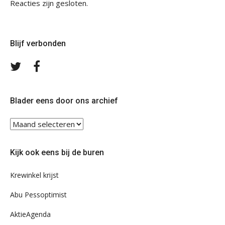
Reacties zijn gesloten.
Blijf verbonden
Volg
Volg
ons
ons
op
op
Twitter
Facebook
Blader eens door ons archief
Blader
eens
door
Kijk ook eens bij de buren
ons
archief
Krewinkel krijst
Abu Pessoptimist
AktieAgenda