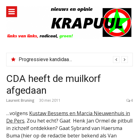
Naar
de
inhoud
springen
Progressieve kandidaat El-Sayed senaatskandidaat Michigan
CDA heeft de muilkorf
afgedaan
Laurent Bruning
30 mei 2011
4
…volgens
Kustaw Bessems en Marcia Nieuwenhuis in
De Pers
. Zou het echt? Gaat Henk Jan Ormel de pitbull
in zichzelf ontdekken? Gaat Sybrand van Haersma
Buma (hier op de redactie beter bekend als Van