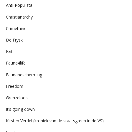
Anti-Populista
Christianarchy
Crimethinc
De Frysk
Exit
Fauna4life
Faunabescherming
Freedom
Grenzeloos
It’s going down
Kirsten Verdel (kroniek van de staatsgreep in de VS)