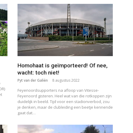
Homohaat is geïmporteerd! Of nee,
wacht: toch niet!
Pyt van der Galiën
8 augustus 2022
e
DR)
Feyenoordsupporters na afloop van Vitesse-
et
Feyenoord gisteren. Heel wat van die rotkoppen zijn
duidelijk in beeld. Tijd voor een stadionverbod, zou
je denken, maar de clubleiding een beetje kennende
gaat dat…