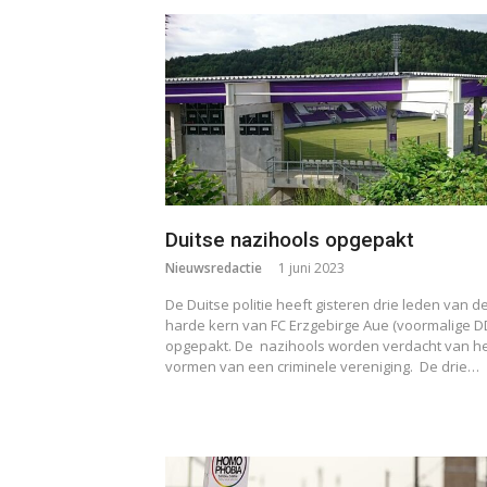
Duitse nazihools opgepakt
Nieuwsredactie
1 juni 2023
De Duitse politie heeft gisteren drie leden van d
harde kern van FC Erzgebirge Aue (voormalige D
opgepakt. De nazihools worden verdacht van h
vormen van een criminele vereniging. De drie…