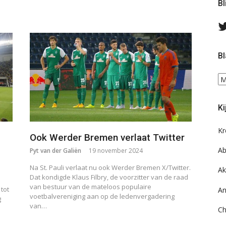
Bl
Bl
Bl
ee
do
Ki
on
ar
Kr
Ook Werder Bremen verlaat Twitter
Ab
Pyt van der Galiën
19 november 2024
Na St. Pauli verlaat nu ook Werder Bremen X/Twitter.
Ak
Dat kondigde Klaus Filbry, de voorzitter van de raad
van bestuur van de mateloos populaire
tot
An
voetbalvereniging aan op de ledenvergadering
g
van…
Ch