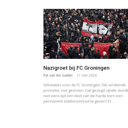
Nazigroet bij FC Groningen
Pyt van der Galiën
11 mei 2024
Felicitaties voor de FC Groningen. Dik verdiende
promotie, niet gestolen. Dat gezegd zijnde: wordt
niet eens tijd een deel van de harde kern een
permanent stadionverbod te geven? Er…