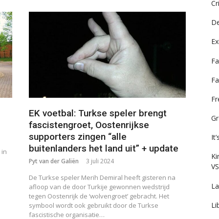
Cr
De
Ex
Fa
Fa
F
EK voetbal: Turkse speler brengt
Gr
fascistengroet, Oostenrijkse
supporters zingen “alle
It
buitenlanders het land uit” + update
 in
Ki
Pyt van der Galiën
3 juli 2024
VS
De Turkse speler Merih Demiral heeft gisteren na
La
afloop van de door Turkije gewonnen wedstrijd
tegen Oostenrijk de ‘wolvengroet’ gebracht. Het
Li
symbool wordt ook gebruikt door de Turkse
fascistische organisatie…