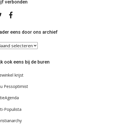
ijf verbonden
Volg
Volg
ons
ons
op
op
Twitter
Facebook
ader eens door ons archief
ader
ns
or
jk ook eens bij de buren
s
chief
ewinkel krijst
u Pessoptimist
tieAgenda
ti-Populista
ristianarchy