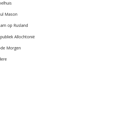
elhuis
ul Mason
am op Rusland
publiek Allochtonië
ode Morgen
dere