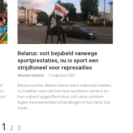
Belarus: ooit bejubeld vanwege
sportprestaties, nu is sport een
strijdtoneel voor represailles
Nieuwsredactie
3 augustus 2021
rt
Belarussische atleten waren eens nationale helden,
en.
nu hebben veel van hen hun sportieve carrière en
oor
hun vrijheid opgeofferd door zich uit te spreken
tegen mensenrechtenschendingen in hun land. Dat
staat…
Pagina
Pagina
Pagina
1
2
3