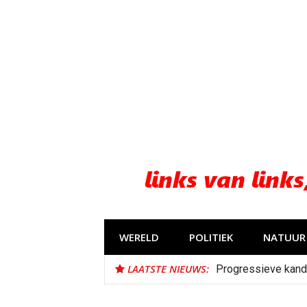
Naar
de
inhoud
springen
WERELD
POLITIEK
NATUUR 
LAATSTE NIEUWS:
Progressieve kand