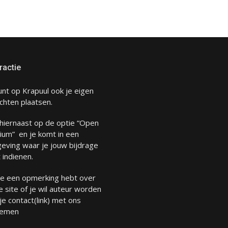
ractie
unt op Krapuul ook je eigen
chten plaatsen.
 hiernaast op de optie “Open
ium” en je komt in een
eving waar je jouw bijdrage
 indienen.
 je een opmerking hebt over
 site of je wil auteur worden
 je
contact
(link) met ons
emen