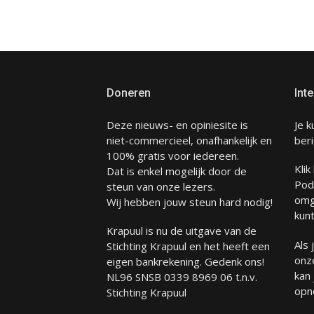
paginering
Doneren
Inte
Deze nieuws- en opiniesite is
Je k
niet-commercieel, onafhankelijk en
beri
100% gratis voor iedereen.
Klik
Dat is enkel mogelijk door de
Pod
steun van onze lezers.
omg
Wij hebben jouw steun hard nodig!
kunt
Krapuul is nu de uitgave van de
Als
Stichting Krapuul en het heeft een
onze
eigen bankrekening. Gedenk ons!
kan
NL96 SNSB 0339 8969 06 t.n.v.
opn
Stichting Krapuul