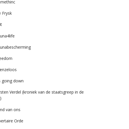
imethinc
 Frysk
it
una4life
unabescherming
reedom
enzeloos
’s going down
rsten Verdel (kroniek van de staatsgreep in de
)
nd van ons
bertaire Orde