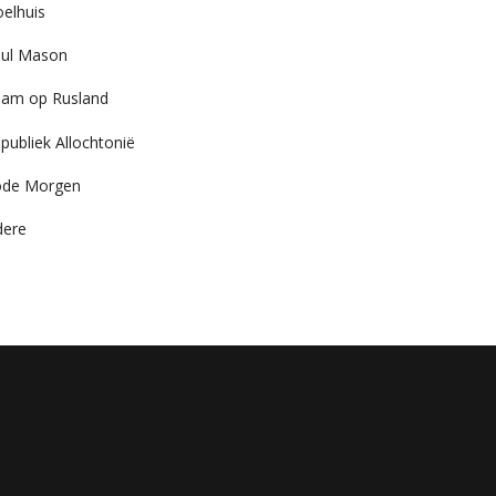
elhuis
ul Mason
am op Rusland
publiek Allochtonië
ode Morgen
dere