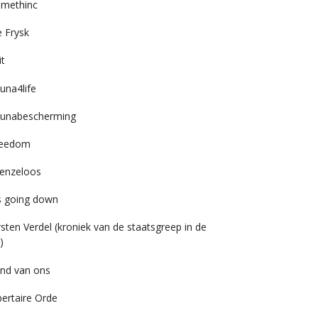
imethinc
 Frysk
it
una4life
unabescherming
reedom
enzeloos
’s going down
rsten Verdel (kroniek van de staatsgreep in de
)
nd van ons
bertaire Orde