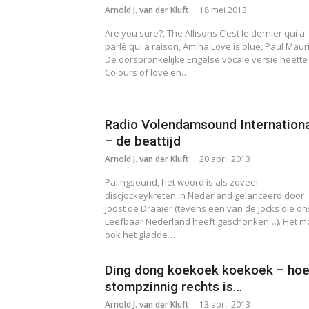
Arnold J. van der Kluft
18 mei 2013
Are you sure?, The Allisons C’est le dernier qui a
parlé qui a raison, Amina Love is blue, Paul Mauri
De oorspronkelijke Engelse vocale versie heette
Colours of love en…
Radio Volendamsound Internation
– de beattijd
Arnold J. van der Kluft
20 april 2013
Palingsound, het woord is als zoveel
discjockeykreten in Nederland gelanceerd door
Joost de Draaier (tevens een van de jocks die on
Leefbaar Nederland heeft geschonken…). Het m
ook het gladde…
Ding dong koekoek koekoek – ho
stompzinnig rechts is…
Arnold J. van der Kluft
13 april 2013