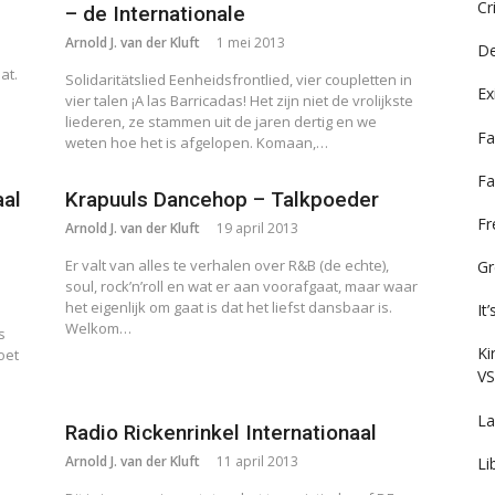
Cr
– de Internationale
Arnold J. van der Kluft
1 mei 2013
De
at.
Solidaritätslied Eenheidsfrontlied, vier coupletten in
Ex
vier talen ¡A las Barricadas! Het zijn niet de vrolijkste
liederen, ze stammen uit de jaren dertig en we
Fa
weten hoe het is afgelopen. Komaan,…
Fa
aal
Krapuuls Dancehop – Talkpoeder
F
Arnold J. van der Kluft
19 april 2013
Er valt van alles te verhalen over R&B (de echte),
Gr
soul, rock’n’roll en wat er aan voorafgaat, maar waar
het eigenlijk om gaat is dat het liefst dansbaar is.
It
Welkom…
s
Ki
oet
VS
La
e
Radio Rickenrinkel Internationaal
Arnold J. van der Kluft
11 april 2013
Li