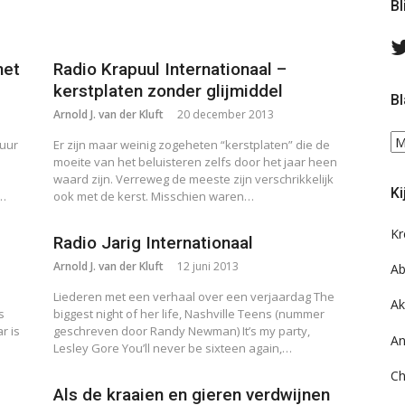
Bl
met
Radio Krapuul Internationaal –
kerstplaten zonder glijmiddel
Bl
Arnold J. van der Kluft
20 december 2013
Bl
tuur
Er zijn maar weinig zogeheten “kerstplaten” die de
ee
moeite van het beluisteren zelfs door het jaar heen
do
waard zijn. Verreweg de meeste zijn verschrikkelijk
Ki
t…
ook met de kerst. Misschien waren…
on
ar
Kr
Radio Jarig Internationaal
Arnold J. van der Kluft
12 juni 2013
Ab
Liederen met een verhaal over een verjaardag The
Ak
s
biggest night of her life, Nashville Teens (nummer
r is
geschreven door Randy Newman) It’s my party,
An
Lesley Gore You’ll never be sixteen again,…
Ch
Als de kraaien en gieren verdwijnen