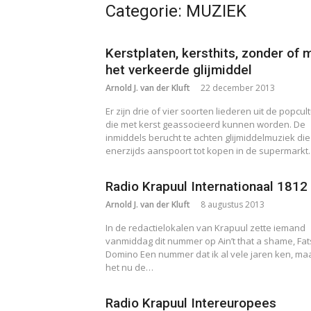
Categorie:
MUZIEK
Kerstplaten, kersthits, zonder of 
het verkeerde glijmiddel
Arnold J. van der Kluft
22 december 2013
Er zijn drie of vier soorten liederen uit de popcul
die met kerst geassocieerd kunnen worden. De
inmiddels berucht te achten glijmiddelmuziek die
enerzijds aanspoort tot kopen in de supermark
Radio Krapuul Internationaal 1812
Arnold J. van der Kluft
8 augustus 2013
In de redactielokalen van Krapuul zette iemand
vanmiddag dit nummer op Ain’t that a shame, Fat
Domino Een nummer dat ik al vele jaren ken, maa
het nu de…
Radio Krapuul Intereuropees