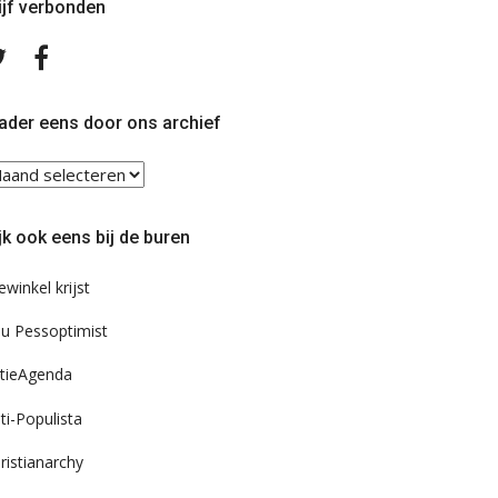
ijf verbonden
Volg
Volg
ons
ons
op
op
Twitter
Facebook
ader eens door ons archief
ader
ns
or
jk ook eens bij de buren
s
chief
ewinkel krijst
u Pessoptimist
tieAgenda
ti-Populista
ristianarchy