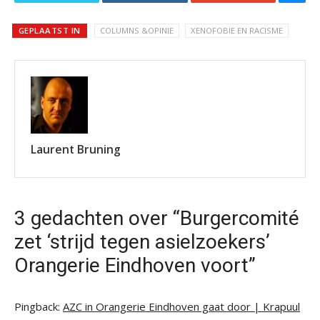
GEPLAATST IN
COLUMNS &OPINIE
XENOFOBIE EN RACISME
Laurent Bruning
3 gedachten over “Burgercomité
zet ‘strijd tegen asielzoekers’
Orangerie Eindhoven voort”
Pingback:
AZC in Orangerie Eindhoven gaat door | Krapuul