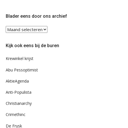
ons
ons
op
op
Twitter
Facebook
Blader eens door ons archief
Blader
eens
door
Kijk ook eens bij de buren
ons
archief
Krewinkel krijst
Abu Pessoptimist
AktieAgenda
Anti-Populista
Christianarchy
Crimethinc
De Frysk