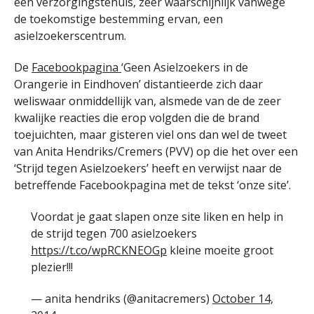
een verzorgingstehuis, zeer waarschijnlijk vanwege
de toekomstige bestemming ervan, een
asielzoekerscentrum.
De
Facebookpagina
‘Geen Asielzoekers in de
Orangerie in Eindhoven’ distantieerde zich daar
weliswaar onmiddellijk van, alsmede van de de zeer
kwalijke reacties die erop volgden die de brand
toejuichten, maar gisteren viel ons dan wel de tweet
van Anita Hendriks/Cremers (PVV) op die het over een
‘Strijd tegen Asielzoekers’ heeft en verwijst naar de
betreffende Facebookpagina met de tekst ‘onze site’.
Voordat je gaat slapen onze site liken en help in
de strijd tegen 700 asielzoekers
https://t.co/wpRCKNEOGp
kleine moeite groot
plezier!!!
— anita hendriks (@anitacremers)
October 14,