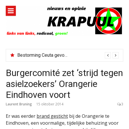
Naar
de
inhoud
springen
Bestorming Ceuta gevolg van op sociale media verspreide hoax?
Burgercomité zet ‘strijd tegen
asielzoekers’ Orangerie
Eindhoven voort
Laurent Bruning
15 oktober 2014
3
Er was eerder
brand gesticht
bij de Orangerie te
Eindhoven, een voormalige, tijdelijke behuizing voor