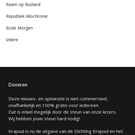
Raam op Rusland
Republiek Allochtonië
Rode Morgen
Videre
Doneren
Deze nieuws- en opiniesite is niet-commercieel,
onafhankelijk en 100% gratis voor iedereen.
Dat is enkel mogelijk door de steun van onze lezers.
Wij hebben jouw steun hard nodig!
Krapuul is nu de uitgave van de Stichting Krapuul en het