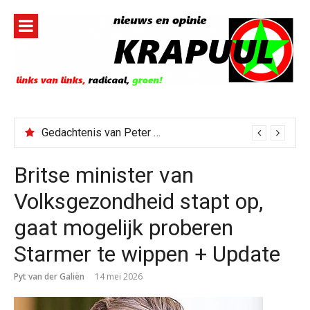
Naar
de
inhoud
springen
Gedachtenis van Peter Faber
Todd Blanche benoemd tot Attorney General
Britse minister van
Volksgezondheid stapt op,
gaat mogelijk proberen
Starmer te wippen + Update
Pyt van der Galiën
14 mei 2026