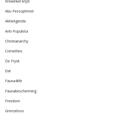
Krewinkel krijst
Abu Pessoptimist
AktieAgenda
Anti-Populista
Christianarchy
Crimethinc
De Frysk
Exit
Fauna4life
Faunabescherming
Freedom
Grenzeloos