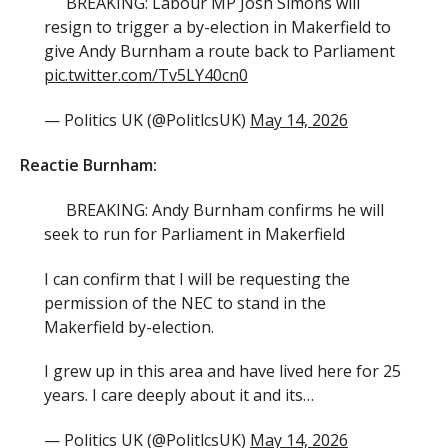
BREAKING: Labour MP Josh Simons will
resign to trigger a by-election in Makerfield to
give Andy Burnham a route back to Parliament
pic.twitter.com/Tv5LY40cn0
— Politics UK (@PolitlcsUK)
May 14, 2026
Reactie Burnham:
BREAKING: Andy Burnham confirms he will
seek to run for Parliament in Makerfield
I can confirm that I will be requesting the
permission of the NEC to stand in the
Makerfield by-election.
I grew up in this area and have lived here for 25
years. I care deeply about it and its…
— Politics UK (@PolitlcsUK)
May 14, 2026