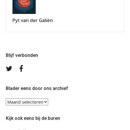
Pyt van der Galiën
Blijf verbonden
Volg
Volg
ons
ons
op
op
Twitter
Facebook
Blader eens door ons archief
Blader
eens
door
Kijk ook eens bij de buren
ons
archief