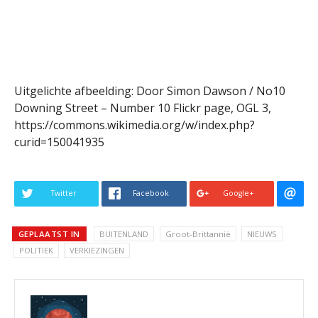
Uitgelichte afbeelding: Door Simon Dawson / No10
Downing Street – Number 10 Flickr page, OGL 3,
https://commons.wikimedia.org/w/index.php?
curid=150041935
Twitter
Facebook
Google+
GEPLAATST IN
BUITENLAND
Groot-Brittannië
NIEUWS
POLITIEK
VERKIEZINGEN