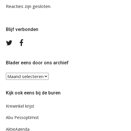
Reacties zijn gesloten.
Blijf verbonden
Volg
Volg
ons
ons
op
op
Twitter
Facebook
Blader eens door ons archief
Blader
eens
door
Kijk ook eens bij de buren
ons
archief
Krewinkel krijst
Abu Pessoptimist
AktieAgenda