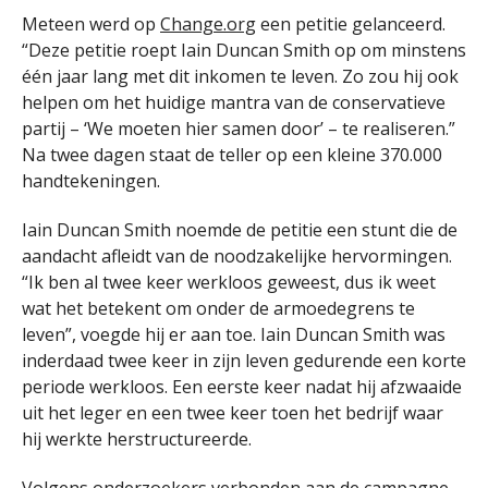
Meteen werd op
Change.org
een petitie gelanceerd.
“Deze petitie roept Iain Duncan Smith op om minstens
één jaar lang met dit inkomen te leven. Zo zou hij ook
helpen om het huidige mantra van de conservatieve
partij – ‘We moeten hier samen door’ – te realiseren.”
Na twee dagen staat de teller op een kleine 370.000
handtekeningen.
Iain Duncan Smith noemde de petitie een stunt die de
aandacht afleidt van de noodzakelijke hervormingen.
“Ik ben al twee keer werkloos geweest, dus ik weet
wat het betekent om onder de armoedegrens te
leven”, voegde hij er aan toe. Iain Duncan Smith was
inderdaad twee keer in zijn leven gedurende een korte
periode werkloos. Een eerste keer nadat hij afzwaaide
uit het leger en een twee keer toen het bedrijf waar
hij werkte herstructureerde.
Volgens onderzoekers verbonden aan de campagne