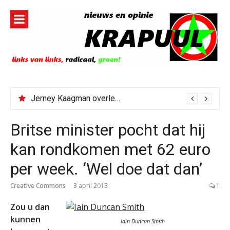
Naar
de
inhoud
springen
Jerney Kaagman overleden
Britse minister pocht dat hij
kan rondkomen met 62 euro
per week. ‘Wel doe dat dan’
Creative Commons
3 april 2013
1
Zou u dan
kunnen
Iain Duncan Smith