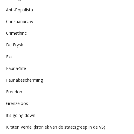
Anti-Populista
Christianarchy
Crimethinc
De Frysk
Exit
Fauna4life
Faunabescherming
Freedom
Grenzeloos
It’s going down
Kirsten Verdel (kroniek van de staatsgreep in de VS)