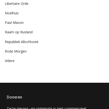
Libertaire Orde
Noelhuis
Paul Mason
Raam op Rusland
Republiek Allochtonië
Rode Morgen
Videre
Doneren
Deze nieuws- en opiniesite is niet-commercieel,