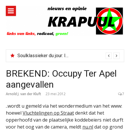
Naar
de
inhoud
springen
Soulklassieker du jour: I Wish It Would Rain
BREKEND: Occupy Ter Apel
aangevallen
Arnold J. van der Kluft
23 mei 2012
7
..wordt u gemeld via het wondermedium van het www:
hoewel
Vluchtelingen op Straat
denkt dat het
opperhoofd van de plaatselijke koddebeiers niet durft
voor het oog van de camera, meldt
nu.nl
dat op grond