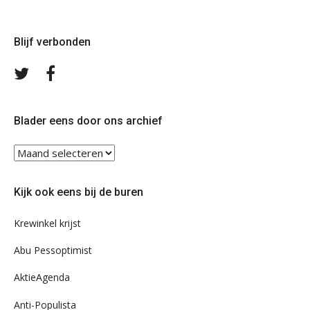
Blijf verbonden
Volg
Volg
ons
ons
op
op
Twitter
Facebook
Blader eens door ons archief
Blader
eens
door
Kijk ook eens bij de buren
ons
archief
Krewinkel krijst
Abu Pessoptimist
AktieAgenda
Anti-Populista