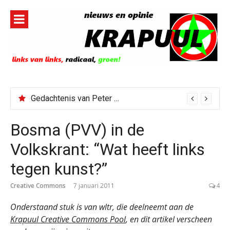
Naar
de
inhoud
springen
Gedachtenis van Peter Faber
Bosma (PVV) in de
Volkskrant: “Wat heeft links
tegen kunst?”
Creative Commons
7 januari 2011
4
Onderstaand stuk is van wltr, die deelneemt aan de
Krapuul Creative Commons Pool
, en dit artikel verscheen