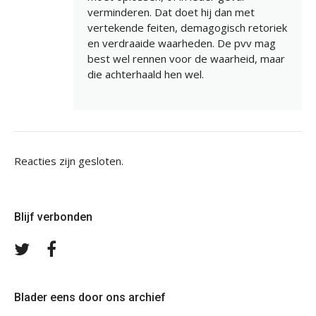
verminderen. Dat doet hij dan met
vertekende feiten, demagogisch retoriek
en verdraaide waarheden. De pvv mag
best wel rennen voor de waarheid, maar
die achterhaald hen wel.
Reacties zijn gesloten.
Blijf verbonden
Volg
Volg
ons
ons
op
op
Twitter
Facebook
Blader eens door ons archief