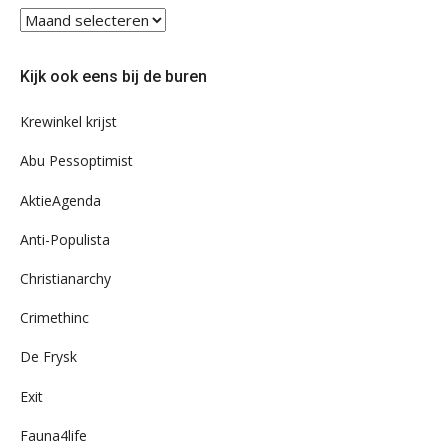
Blader
eens
door
Kijk ook eens bij de buren
ons
archief
Krewinkel krijst
Abu Pessoptimist
AktieAgenda
Anti-Populista
Christianarchy
Crimethinc
De Frysk
Exit
Fauna4life