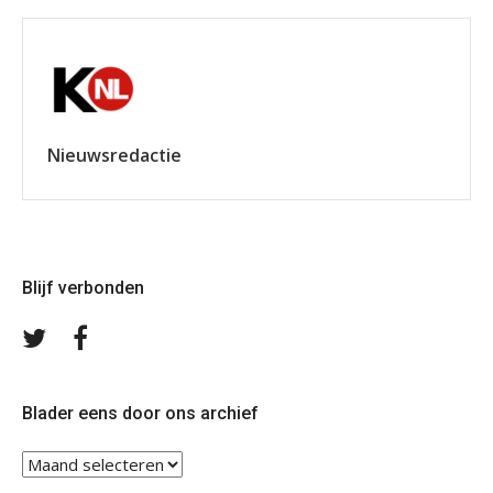
Nieuwsredactie
Blijf verbonden
Volg
Volg
ons
ons
op
op
Twitter
Facebook
Blader eens door ons archief
Blader
eens