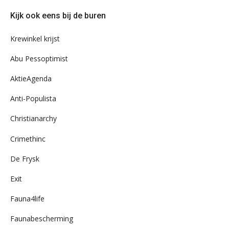
door
Kijk ook eens bij de buren
ons
archief
Krewinkel krijst
Abu Pessoptimist
AktieAgenda
Anti-Populista
Christianarchy
Crimethinc
De Frysk
Exit
Fauna4life
Faunabescherming