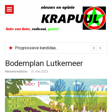
Naar
de
inhoud
springen
Progressieve kandidaat El-Sayed senaatskandidaat Michigan
Bodemplan Lutkemeer
Nieuwsredactie
31 mei 2023