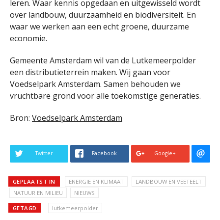
leren. Waar kennis opgedaan en uitgewisseld wordt
over landbouw, duurzaamheid en biodiversiteit. En
waar we werken aan een echt groene, duurzame
economie.
Gemeente Amsterdam wil van de Lutkemeerpolder
een distributieterrein maken. Wij gaan voor
Voedselpark Amsterdam. Samen behouden we
vruchtbare grond voor alle toekomstige generaties.
Bron:
Voedselpark Amsterdam
Twitter
Facebook
Google+
GEPLAATST IN
ENERGIE EN KLIMAAT
LANDBOUW EN VEETEELT
NATUUR EN MILIEU
NIEUWS
GETAGD
lutkemeerpolder