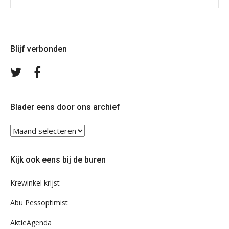
Blijf verbonden
Volg
Volg
ons
ons
op
op
Twitter
Facebook
Blader eens door ons archief
Blader
eens
door
Kijk ook eens bij de buren
ons
archief
Krewinkel krijst
Abu Pessoptimist
AktieAgenda