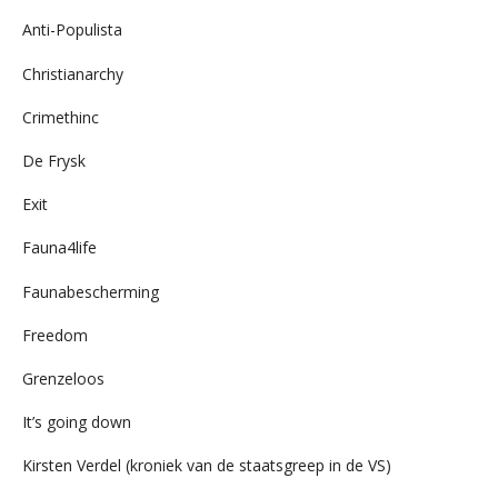
Anti-Populista
Christianarchy
Crimethinc
De Frysk
Exit
Fauna4life
Faunabescherming
Freedom
Grenzeloos
It’s going down
Kirsten Verdel (kroniek van de staatsgreep in de VS)