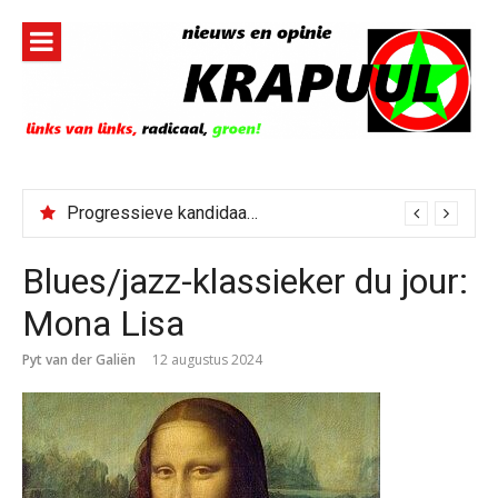
Naar
de
inhoud
springen
Progressieve kandidaat El-Sayed senaatskandidaat Michigan
Blues/jazz-klassieker du jour:
Mona Lisa
Pyt van der Galiën
12 augustus 2024