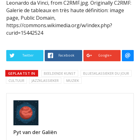
Leonardo da Vinci, from C2RMF.jpg. Originally C2RMF:
Galerie de tableaux en très haute définition: image
page, Public Domain,
https://commons.wikimedia.org/w/index.php?
curid=15442524
Twitter
Facebook
Google+
GEPLAATST IN
BEELDENDE KUNST
BLUESKLASSIEKER DU JOUR
CULTUUR
JAZZKLASSIEKER
MUZIEK
Pyt van der Galiën