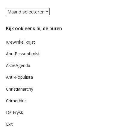
Blader
eens
door
Kijk ook eens bij de buren
ons
archief
Krewinkel krijst
Abu Pessoptimist
AktieAgenda
Anti-Populista
Christianarchy
Crimethinc
De Frysk
Exit