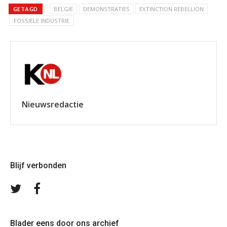
GETAGD
BELGIË
DEMONSTRATIES
EXTINCTION REBELLION
FOSSIELE INDUSTRIE
Nieuwsredactie
Blijf verbonden
Volg
Volg
ons
ons
op
op
Twitter
Facebook
Blader eens door ons archief