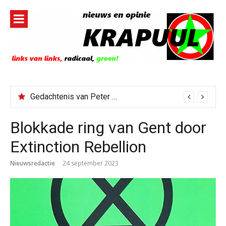
Naar
de
inhoud
springen
Gedachtenis van Peter Faber
Blokkade ring van Gent door
Extinction Rebellion
Nieuwsredactie
24 september 2023