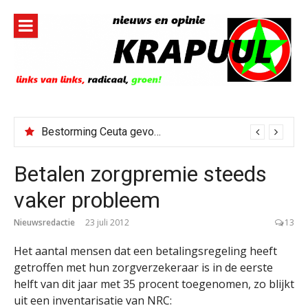
Naar
de
inhoud
springen
Bestorming Ceuta gevolg van op sociale media verspreide hoax?
Betalen zorgpremie steeds
vaker probleem
Nieuwsredactie
23 juli 2012
13
Het aantal mensen dat een betalingsregeling heeft
getroffen met hun zorgverzekeraar is in de eerste
helft van dit jaar met 35 procent toegenomen, zo blijkt
uit een inventarisatie van NRC: