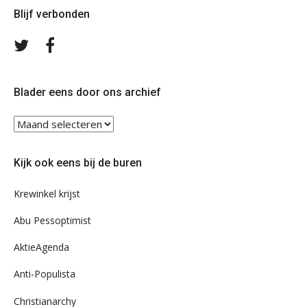
Blijf verbonden
Volg
Volg
ons
ons
op
op
Twitter
Facebook
Blader eens door ons archief
Blader
eens
door
Kijk ook eens bij de buren
ons
archief
Krewinkel krijst
Abu Pessoptimist
AktieAgenda
Anti-Populista
Christianarchy