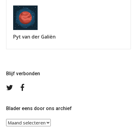
Pyt van der Galiën
Blijf verbonden
Volg
Volg
ons
ons
op
op
Twitter
Facebook
Blader eens door ons archief
Blader
eens
door