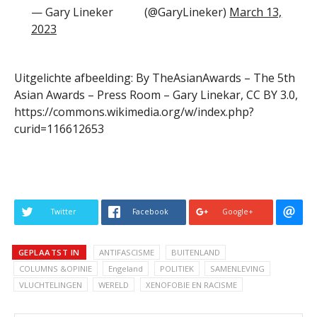
— Gary Lineker
(@GaryLineker)
March 13,
2023
Uitgelichte afbeelding: By TheAsianAwards – The 5th
Asian Awards – Press Room – Gary Linekar, CC BY 3.0,
https://commons.wikimedia.org/w/index.php?
curid=116612653
Twitter
Facebook
Google+
GEPLAATST IN
ANTIFASCISME
BUITENLAND
COLUMNS &OPINIE
Engeland
POLITIEK
SAMENLEVING
VLUCHTELINGEN
WERELD
XENOFOBIE EN RACISME