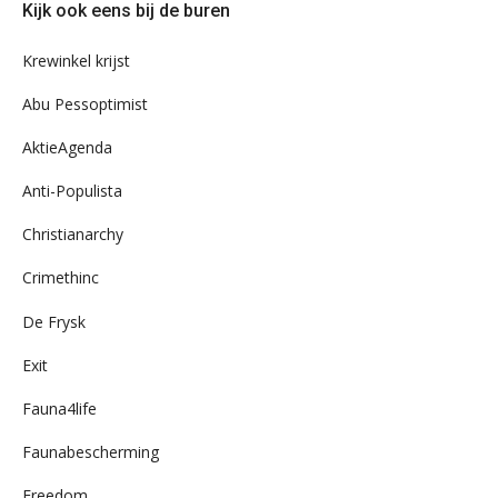
Kijk ook eens bij de buren
ons
archief
Krewinkel krijst
Abu Pessoptimist
AktieAgenda
Anti-Populista
Christianarchy
Crimethinc
De Frysk
Exit
Fauna4life
Faunabescherming
Freedom