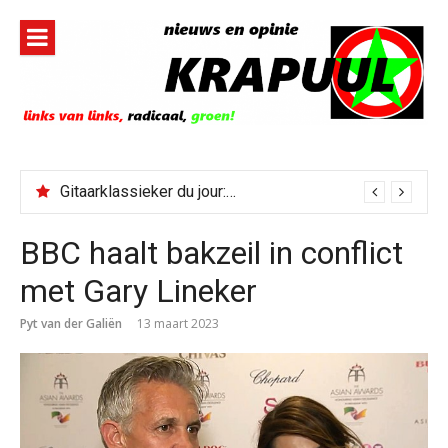
Naar
de
inhoud
springen
Gitaarklassieker du jour: Paris, Texas/Cold Was The Night, Hard Was The Ground
BBC haalt bakzeil in conflict
met Gary Lineker
Pyt van der Galiën
13 maart 2023