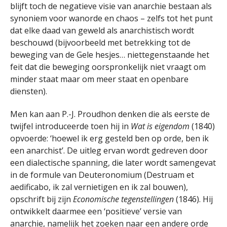
blijft toch de negatieve visie van anarchie bestaan ​​als
synoniem voor wanorde en chaos – zelfs tot het punt
dat elke daad van geweld als anarchistisch wordt
beschouwd (bijvoorbeeld met betrekking tot de
beweging van de Gele hesjes… niettegenstaande het
feit dat die beweging oorspronkelijk niet vraagt om
minder staat maar om meer staat en openbare
diensten).
Men kan aan P.-J. Proudhon denken die als eerste de
twijfel introduceerde toen hij in
Wat is eigendom
(1840)
opvoerde: ‘hoewel ik erg gesteld ben op orde, ben ik
een anarchist’. De uitleg ervan wordt gedreven door
een dialectische spanning, die later wordt samengevat
in de formule van Deuteronomium (Destruam et
aedificabo, ik zal vernietigen en ik zal bouwen),
opschrift bij zijn
Economische tegenstellingen
(1846). Hij
ontwikkelt daarmee een ​​‘positieve’ versie van
anarchie, namelijk het zoeken naar een andere orde