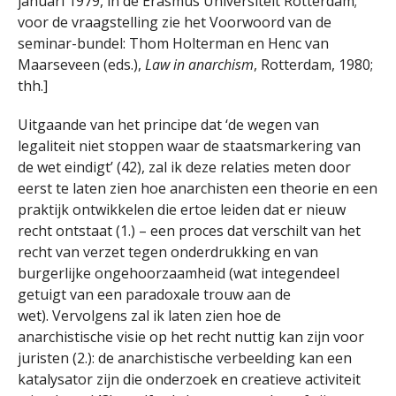
januari 1979, in de Erasmus Universiteit Rotterdam;
voor de vraagstelling zie het Voorwoord van de
seminar-bundel: Thom Holterman en Henc van
Maarseveen (eds.),
Law in anarchism
, Rotterdam, 1980;
thh.]
Uitgaande van het principe dat ‘de wegen van
legaliteit niet stoppen waar de staatsmarkering van
de wet eindigt’ (42), zal ik deze relaties meten door
eerst te laten zien hoe anarchisten een theorie en een
praktijk ontwikkelen die ertoe leiden dat er nieuw
recht ontstaat (1.) – een proces dat verschilt van het
recht van verzet tegen onderdrukking en van
burgerlijke ongehoorzaamheid (wat integendeel
getuigt van een paradoxale trouw aan de
wet). Vervolgens zal ik laten zien hoe de
anarchistische visie op het recht nuttig kan zijn voor
juristen (2.): de anarchistische verbeelding kan een
katalysator zijn die onderzoek en creatieve activiteit