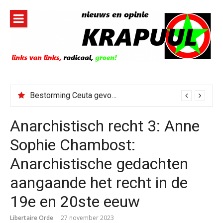
Naar
de
inhoud
springen
Bestorming Ceuta gevolg van op sociale media verspreide hoax?
Anarchistisch recht 3: Anne
Sophie Chambost:
Anarchistische gedachten
aangaande het recht in de
19e en 20ste eeuw
Libertaire Orde
27 november 2023