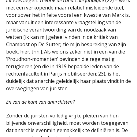
loi
toevoegen.
Théorie de l’anarchie juridique
(22) – werk
met een verkopende maar relatief misleidende titel,
voor zover het in feite vooral een kwestie van Marx is,
maar vanuit een interessante vraagstelling van de
juridische verantwoording van de noodzaak van
wetten [ik kan mij geheel vinden in de kritiek van
Chambost op De Sutter; zie mijn bespreking van zijn
boek,
hier
; thh.]. Als we ons zeker niet in een van die
‘Proudhon-momenten’ bevinden die regelmatig
terugkeren (en die in 1919 bepaalde leden van de
rechtenfaculteit in Parijs mobiliseerden; 23), is het
duidelijk dat anarchie geleidelijk haar plaats vindt in de
overwegingen van juristen.
En van de kant van anarchisten?
Zonder de juristen volledig vrij te pleiten van hun
blijvende onverschilligheid, moet worden toegegeven
dat anarchie evenmin gemakkelijk te definiëren is. De