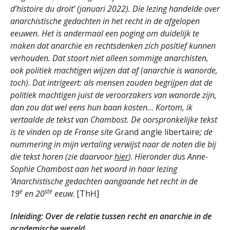
d’histoire du droit’ (januari 2022). Die lezing handelde over
anarchistische gedachten in het recht in de afgelopen
eeuwen. Het is andermaal een poging om duidelijk te
maken dat anarchie en rechtsdenken zich positief kunnen
verhouden. Dat stoort niet alleen sommige anarchisten,
ook politiek machtigen wijzen dat af (anarchie is wanorde,
toch). Dat intrigeert: als mensen zouden begrijpen dat de
politiek machtigen juist de veroorzakers van wanorde zijn,
dan zou dat wel eens hun baan kosten… Kortom, ik
vertaalde de tekst van Chambost. De oorspronkelijke tekst
is te vinden op de Franse site
Grand angle libertaire
; de
nummering in mijn vertaling verwijst naar de noten die bij
die tekst horen (zie daarvoor
hier
)
.
Hieronder dus Anne-
Sophie Chambost aan het woord in haar lezing
‘Anarchistische gedachten aangaande het recht in de
e
ste
19
en 20
eeuw
. [ThH]
Inleiding: Over de relatie tussen recht en anarchie in de
academische wereld