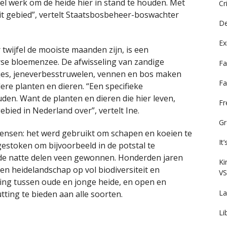
eel werk om de heide hier in stand te houden. Met
Cr
dit gebied”, vertelt Staatsbosbeheer-boswachter
De
Ex
wijfel de mooiste maanden zijn, is een
se bloemenzee. De afwisseling van zandige
Fa
tjes, jeneverbesstruwelen, vennen en bos maken
Fa
dere planten en dieren. “Een specifieke
uden. Want de planten en dieren die hier leven,
F
bied in Nederland over”, vertelt Ine.
Gr
ensen: het werd gebruikt om schapen en koeien te
It
estoken om bijvoorbeeld in de potstal te
p de natte delen veen gewonnen. Honderden jaren
Ki
n heidelandschap op vol biodiversiteit en
VS
ling tussen oude en jonge heide, en open en
La
ting te bieden aan alle soorten.
Li