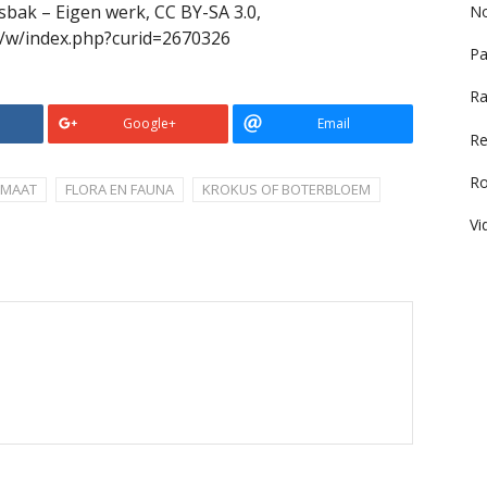
sbak – Eigen werk, CC BY-SA 3.0,
No
g/w/index.php?curid=2670326
Pa
Ra
Google+
Email
Re
R
IMAAT
FLORA EN FAUNA
KROKUS OF BOTERBLOEM
Vi