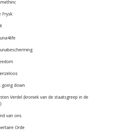
imethinc
 Frysk
it
una4life
unabescherming
reedom
enzeloos
’s going down
rsten Verdel (kroniek van de staatsgreep in de
)
nd van ons
bertaire Orde