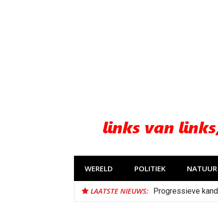
Naar
de
inhoud
springen
WERELD
POLITIEK
NATUUR 
LAATSTE NIEUWS:
Progressieve kand