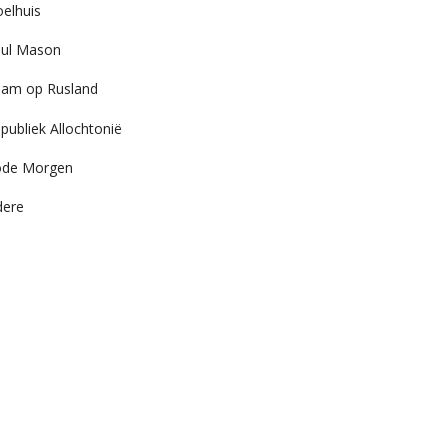
elhuis
ul Mason
am op Rusland
publiek Allochtonië
ode Morgen
dere