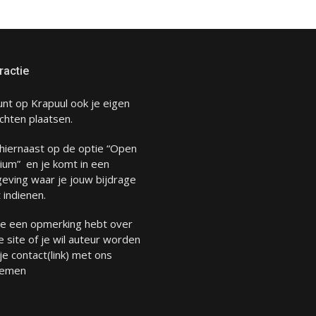
ractie
unt op Krapuul ook je eigen
chten plaatsen.
 hiernaast op de optie “Open
ium” en je komt in een
eving waar je jouw bijdrage
 indienen.
 je een opmerking hebt over
 site of je wil auteur worden
 je
contact
(link) met ons
emen