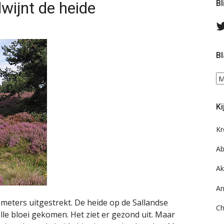
wijnt de heide
Bl
Bl
Bl
ee
do
Ki
on
ar
Kr
Ab
Ak
An
meters uitgestrekt. De heide op de Sallandse
Ch
lle bloei gekomen. Het ziet er gezond uit. Maar