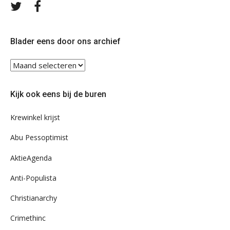
Volg
Volg
ons
ons
op
op
Twitter
Facebook
Blader eens door ons archief
Blader
eens
door
Kijk ook eens bij de buren
ons
archief
Krewinkel krijst
Abu Pessoptimist
AktieAgenda
Anti-Populista
Christianarchy
Crimethinc