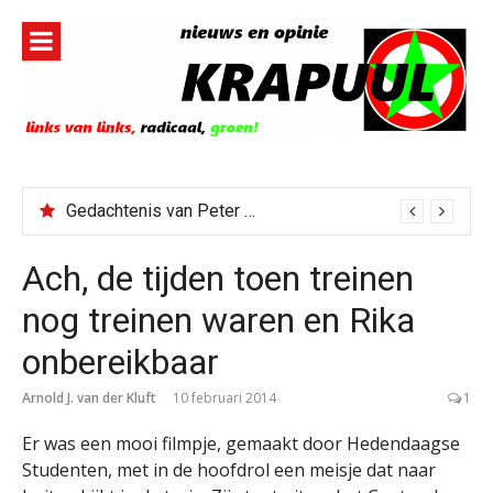
Naar
de
inhoud
springen
Gedachtenis van Peter Faber
Ach, de tijden toen treinen
nog treinen waren en Rika
onbereikbaar
Arnold J. van der Kluft
10 februari 2014
1
Er was een mooi filmpje, gemaakt door Hedendaagse
Studenten, met in de hoofdrol een meisje dat naar