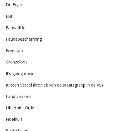
De Frysk
Exit
Fauna4life
Faunabescherming
Freedom
Grenzeloos
It’s going down
Kirsten Verdel (kroniek van de staatsgreep in de VS)
Land van ons
Libertaire Orde
Noelhuis
Paul Mason