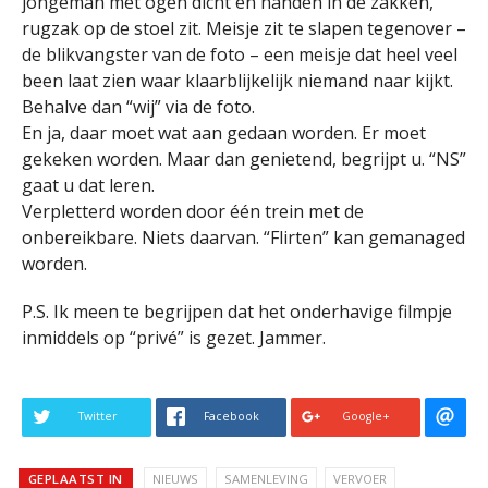
jongeman met ogen dicht en handen in de zakken,
rugzak op de stoel zit. Meisje zit te slapen tegenover –
de blikvangster van de foto – een meisje dat heel veel
been laat zien waar klaarblijkelijk niemand naar kijkt.
Behalve dan “wij” via de foto.
En ja, daar moet wat aan gedaan worden. Er moet
gekeken worden. Maar dan genietend, begrijpt u. “NS”
gaat u dat leren.
Verpletterd worden door één trein met de
onbereikbare. Niets daarvan. “Flirten” kan gemanaged
worden.
P.S. Ik meen te begrijpen dat het onderhavige filmpje
inmiddels op “privé” is gezet. Jammer.
Twitter
Facebook
Google+
GEPLAATST IN
NIEUWS
SAMENLEVING
VERVOER