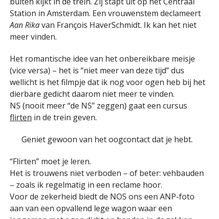
buiten kijkt in de trein. Zij stapt uit op het Centraal
Station in Amsterdam. Een vrouwenstem declameert
Aan Rika
van François HaverSchmidt. Ik kan het niet
meer vinden.
Het romantische idee van het onbereikbare meisje
(vice versa) – het is “niet meer van deze tijd” dus
wellicht is het filmpje dat ik nog voor ogen heb bij het
dierbare gedicht daarom niet meer te vinden.
NS (nooit meer “de NS” zeggen) gaat een cursus
flirten
in de trein geven.
Geniet gewoon van het oogcontact dat je hebt.
“Flirten” moet je leren.
Het is trouwens niet verboden – of beter: vehbauden
– zoals ik regelmatig in een reclame hoor.
Voor de zekerheid biedt de NOS ons een ANP-foto
aan van een opvallend lege wagon waar een