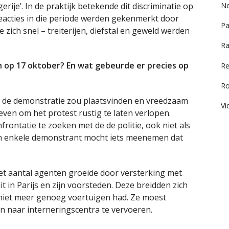
ije’. In de praktijk betekende dit discriminatie op
No
tieacties in die periode werden gekenmerkt door
Pa
 zich snel – treiterijen, diefstal en geweld werden
Ra
 op 17 oktober? En wat gebeurde er precies op
Re
R
at de demonstratie zou plaatsvinden en vreedzaam
Vi
even om het protest rustig te laten verlopen.
rontatie te zoeken met de de politie, ook niet als
een enkele demonstrant mocht iets meenemen dat
et aantal agenten groeide door versterking met
t in Parijs en zijn voorsteden. Deze breidden zich
e niet meer genoeg voertuigen had. Ze moest
n naar interneringscentra te vervoeren.