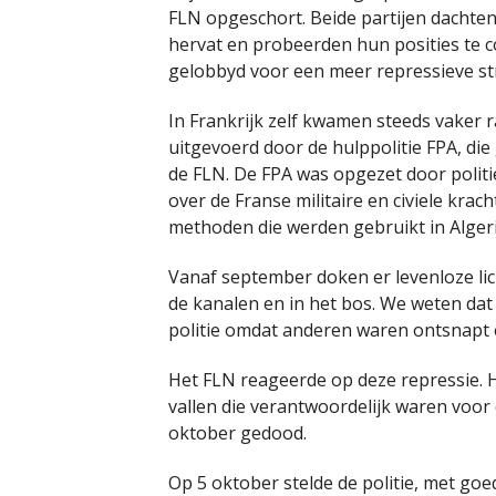
FLN opgeschort. Beide partijen dachte
hervat en probeerden hun posities te c
gelobbyd voor een meer repressieve stra
In Frankrijk zelf kwamen steeds vaker r
uitgevoerd door de hulppolitie FPA, d
de FLN. De FPA was opgezet door politi
over de Franse militaire en civiele krac
methoden die werden gebruikt in Algerij
Vanaf september doken er levenloze lich
de kanalen en in het bos. We weten dat
politie omdat anderen waren ontsnapt 
Het FLN reageerde op deze repressie. He
vallen die verantwoordelijk waren voor
oktober gedood.
Op 5 oktober stelde de politie, met go