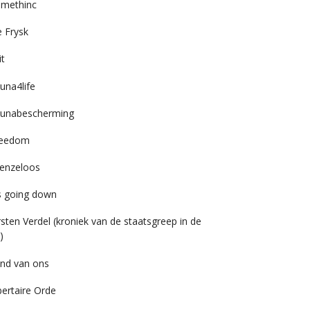
imethinc
 Frysk
it
una4life
unabescherming
reedom
enzeloos
’s going down
rsten Verdel (kroniek van de staatsgreep in de
)
nd van ons
bertaire Orde