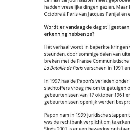
Een aantal journalisten heeft geprobe
hadden vreselijke dingen gezien. Maar 
Octobre à Paris van Jacques Panijel en 
Wordt er vandaag de dag stil gestaan 
erkenning hebben ze?
Het verhaal wordt in beperkte kringen v
steunden, door sommige delen van uite
breken met de Franse Communistische Par
La Bataille de Paris
verscheen in 1991 en l
In 1997 haalde Papon’s verleden onder 
slachtoffers vroeg me om te getuigen ove
gebeurtenissen van 17 oktober 1961 en 
gebeurtenissen openlijk werden bespr
Papon nam in 1999 juridische stappen t
was de rechtbank verplicht om te erke
Sinds 2001 is er een beweging ontstaan