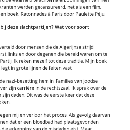
erd de waarheid te achterhalen. Sommigen van hen
kranten werden gecensureerd, net als een film,
een boek, Ratonnades à Paris door Paulette Péju.
bij deze slachtpartijen? Wat voor soort
erteld door mensen die de Algerijnse strijd
rst links en door degenen die bereid waren om te
tij. Ik reken mezelf tot deze traditie. Mijn boek
egt in grote lijnen de feiten vast.
de nazi-bezetting hem in. Families van joodse
r zijn carrière in de rechtszaal. Ik sprak over de
zijn daden. Dit was de eerste keer dat deze
oken.
egen mij en verloor het proces. Als gevolg daarvan
nnen dat er een bloedbad had plaatsgevonden.
 die erkenning van de misdaden eist. Maar