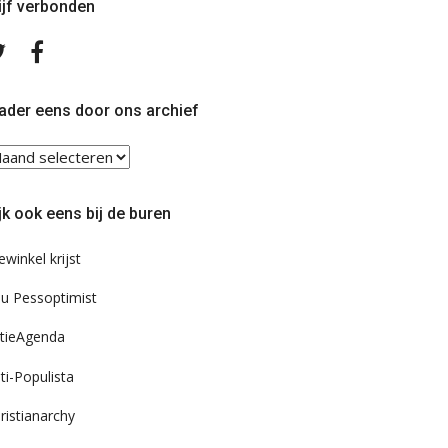
ijf verbonden
Volg
Volg
ons
ons
op
op
Twitter
Facebook
ader eens door ons archief
ader
ns
or
jk ook eens bij de buren
s
chief
ewinkel krijst
u Pessoptimist
tieAgenda
ti-Populista
ristianarchy