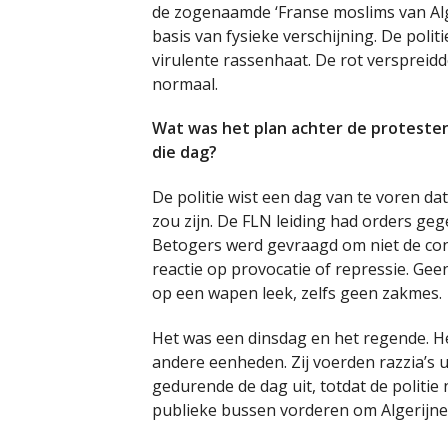
de zogenaamde ‘Franse moslims van Alger
basis van fysieke verschijning. De poli
virulente rassenhaat. De rot verspreidde
normaal.
Wat was het plan achter de protesten
die dag?
De politie wist een dag van te voren d
zou zijn. De FLN leiding had orders geg
Betogers werd gevraagd om niet de conf
reactie op provocatie of repressie. G
op een wapen leek, zelfs geen zakmes.
Het was een dinsdag en het regende. H
andere eenheden. Zij voerden razzia’s ui
gedurende de dag uit, totdat de politi
publieke bussen vorderen om Algerijne