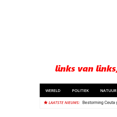
Naar
de
inhoud
springen
WERELD
POLITIEK
NATUUR 
LAATSTE NIEUWS:
Bestorming Ceuta 