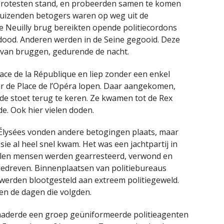
protesten stand, en probeerden samen te komen
 duizenden betogers waren op weg uit de
e Neuilly brug bereikten opende politiecordons
ood. Anderen werden in de Seine gegooid. Deze
s van bruggen, gedurende de nacht.
ace de la République en liep zonder een enkel
ar de Place de l’Opéra lopen. Daar aangekomen,
de stoet terug te keren. Ze kwamen tot de Rex
e. Ook hier vielen doden.
 Élysées vonden andere betogingen plaats, maar
e al heel snel kwam. Het was een jachtpartij in
allen mensen werden gearresteerd, verwond en
gedreven. Binnenplaatsen van politiebureaus
 werden blootgesteld aan extreem politiegeweld.
en de dagen die volgden.
naderde een groep geüniformeerde politieagenten