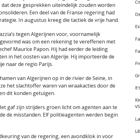
Cr
n dat deze gesprekken uiteindelijk zouden worden
onsolideren. Een deel van de Franse regering had
De
tegie. In augustus kreeg die tactiek de vrije hand.
Ex
azzia’s tegen Algerijnen voor, voornamelijk
Fa
ie gevormd was om een rekening te vereffenen met
echef Maurice Papon. Hij had eerder de leiding
Fa
hten in het oosten van Algerije. Hij importeerde de
F
e naar de regio Parijs.
Gr
amen van Algerijnen op in de rivier de Seine, in
 ze het slachtoffer waren van wraakacties door de
It
en dit konden getuigen.
Ki
VS
t gaf zijn strijders groen licht om agenten aan te
 de de misstanden. Elf politieagenten werden begin
La
Li
edkeuring van de regering, een avondklok in voor