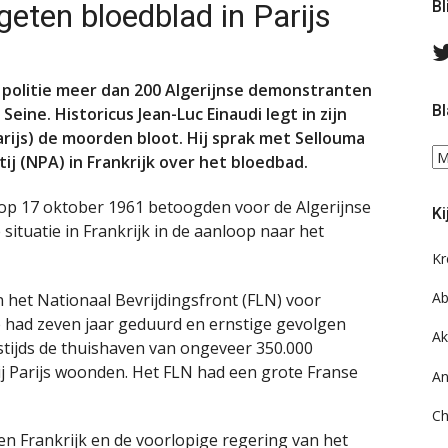
eten bloedblad in Parijs
Bl
e politie meer dan 200 Algerijnse demonstranten
Bl
Seine. Historicus Jean-Luc Einaudi legt in zijn
arijs) de moorden bloot. Hij sprak met Sellouma
Bl
ij (NPA) in Frankrijk over het bloedbad.
ee
do
p 17 oktober 1961 betoogden voor de Algerijnse
Ki
on
situatie in Frankrijk in de aanloop naar het
ar
Kr
Ab
n het Nationaal Bevrijdingsfront (FLN) voor
je had zeven jaar geduurd en ernstige gevolgen
Ak
estijds de thuishaven van ongeveer 350.000
bij Parijs woonden. Het FLN had een grote Franse
An
Ch
en Frankrijk en de voorlopige regering van het