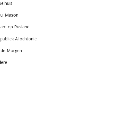
elhuis
ul Mason
am op Rusland
publiek Allochtonië
ode Morgen
dere