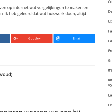
Cr
ven op internet wat vergelijkingen te maken en
De
. Ik heb geleerd dat wat huiswerk doen, altijd
Ex
Fa
Google+
Email
Fa
F
Gr
It
ewoud)
Ki
VS
La
Li