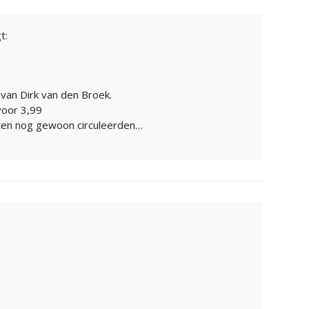
t:
k van Dirk van den Broek.
voor 3,99
nten nog gewoon circuleerden…