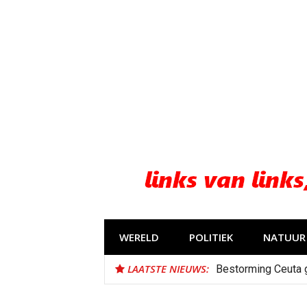
Naar
de
inhoud
springen
WERELD
POLITIEK
NATUUR 
LAATSTE NIEUWS:
Bestorming Ceuta 