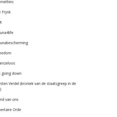
imethinc
 Frysk
it
una4life
unabescherming
reedom
enzeloos
’s going down
rsten Verdel (kroniek van de staatsgreep in de
)
nd van ons
bertaire Orde