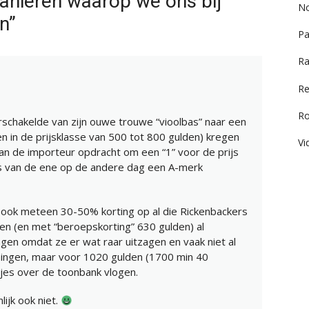
anieren waarop we ons bij
No
n”
Pa
Ra
Re
R
schakelde van zijn ouwe trouwe “vioolbas” naar een
n in de prijsklasse van 500 tot 800 gulden) kregen
Vi
van de importeur opdracht om een “1” voor de prijs
s van de ene op de andere dag een A-merk
 ook meteen 30-50% korting op al die Rickenbackers
en (en met “beroepskorting” 630 gulden) al
ngen omdat ze er wat raar uitzagen en vaak niet al
hingen, maar voor 1020 gulden (1700 min 40
jes over de toonbank vlogen.
lijk ook niet.