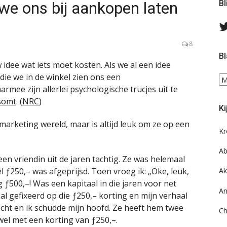
e ons bij aankopen laten
Bl
8
Bl
idee wat iets moet kosten. Als we al een idee
die we in de winkel zien ons een
Bl
rmee zijn allerlei psychologische trucjes uit te
ee
do
somt
. (
NRC
)
Ki
on
ar
 marketing wereld, maar is altijd leuk om ze op een
Kr
Ab
n vriendin uit de jaren tachtig. Ze was helemaal
el ƒ250,– was afgeprijsd. Toen vroeg ik: „Oke, leuk,
Ak
g ƒ500,–! Was een kapitaal in die jaren voor net
An
 gefixeerd op die ƒ250,– korting en mijn verhaal
cht en ik schudde mijn hoofd. Ze heeft hem twee
Ch
wel met een korting van ƒ250,–.