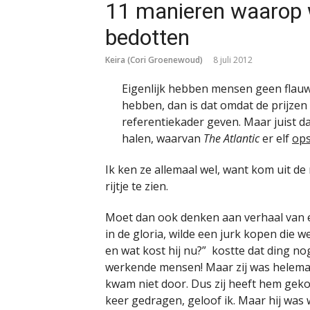
11 manieren waarop w
bedotten
Keira (Cori Groenewoud)
8 juli 2012
Eigenlijk hebben mensen geen flauw 
hebben, dan is dat omdat de prijzen 
referentiekader geven. Maar juist daa
halen, waarvan
The Atlantic
er elf
op
Ik ken ze allemaal wel, want kom uit de
rijtje te zien.
Moet dan ook denken aan verhaal van ee
in de gloria, wilde een jurk kopen die w
en wat kost hij nu?” kostte dat ding no
werkende mensen! Maar zij was helemaal
kwam niet door. Dus zij heeft hem geko
keer gedragen, geloof ik. Maar hij was 