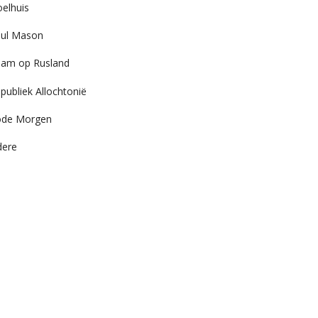
elhuis
ul Mason
am op Rusland
publiek Allochtonië
ode Morgen
dere