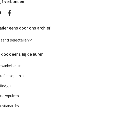
ijf verbonden
Volg
Volg
ons
ons
op
op
Twitter
Facebook
ader eens door ons archief
ader
ns
or
jk ook eens bij de buren
s
chief
ewinkel krijst
u Pessoptimist
tieAgenda
ti-Populista
ristianarchy