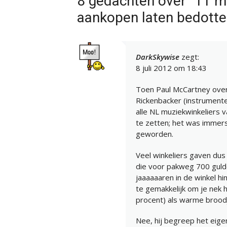
8 gedachten over “11 m
aankopen laten bedotte
DarkSkywise
zegt:
8 juli 2012 om 18:43
Toen Paul McCartney over
Rickenbacker (instrumente
alle NL muziekwinkeliers 
te zetten; het was immer
geworden.
Veel winkeliers gaven dus
die voor pakweg 700 guld
jaaaaaaren in de winkel hi
te gemakkelijk om je nek 
procent) als warme brood
Nee, hij begreep het eigen