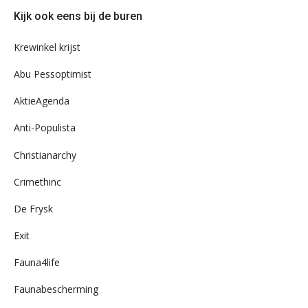
door
Kijk ook eens bij de buren
ons
archief
Krewinkel krijst
Abu Pessoptimist
AktieAgenda
Anti-Populista
Christianarchy
Crimethinc
De Frysk
Exit
Fauna4life
Faunabescherming