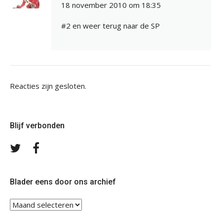
18 november 2010 om 18:35
#2 en weer terug naar de SP
Reacties zijn gesloten.
Blijf verbonden
Volg
Volg
ons
ons
op
op
Twitter
Facebook
Blader eens door ons archief
Blader
eens