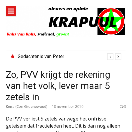
Naar
de
inhoud
springen
Gedachtenis van Peter Faber
Zo, PVV krijgt de rekening
van het volk, lever maar 5
zetels in
Keira (Cori Groenewoud)
18 november 2010
3
De PVV verliest 5 zetels vanwege het onfrisse
geteisem
dat fractieleden heet. Dit is dan nog alleen