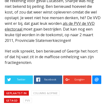
de rekening voor geval Lucassen, Sharpe was nog
niet bekend bij peiling. Ben benieuwd hoeveel die
kost, of zou dat weer winst opleveren omdat die wel
opstapt. Je weet niet hoe mensen denken, hè? De VVD
wint er bij, dat gaat leuk worden
als de PVV de VVD
electoraal
moet gaan bestrijden. Dat kan nog een
leuke tijd worden in de toekomst, op naar 2 maart
2011, Provinciale Statenverkiezingen!
Het volk spreekt, ben benieuwd of Geertje het hoort
of dat hij vast zit in de maffiose omhelzing van zijn
fractiegenoten.
Twitter
Facebook
Google+
GEPLAATST IN
COLUMNS &OPINIE
GETAGD
PVV