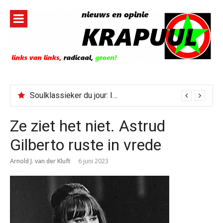
Naar
de
inhoud
springen
Soulklassieker du jour: I Wish It Would Rain
Ze ziet het niet. Astrud
Gilberto ruste in vrede
Arnold J. van der Kluft
6 juni 2023