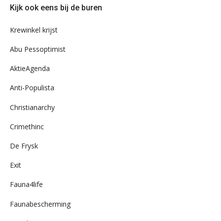
Kijk ook eens bij de buren
ons
archief
Krewinkel krijst
Abu Pessoptimist
AktieAgenda
Anti-Populista
Christianarchy
Crimethinc
De Frysk
Exit
Fauna4life
Faunabescherming