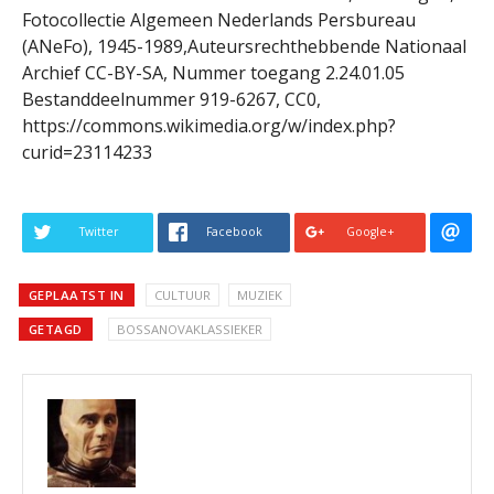
Fotocollectie Algemeen Nederlands Persbureau
(ANeFo), 1945-1989,Auteursrechthebbende Nationaal
Archief CC-BY-SA, Nummer toegang 2.24.01.05
Bestanddeelnummer 919-6267, CC0,
https://commons.wikimedia.org/w/index.php?
curid=23114233
Twitter
Facebook
Google+
GEPLAATST IN
CULTUUR
MUZIEK
GETAGD
BOSSANOVAKLASSIEKER