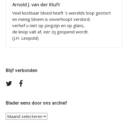
Arnold J. van der Kluft
Veel kostbaar bloed heeft 's werelds loop gestort
en menig bloem is onverhoopt verdord;
verhef u niet op jongzijn en op glans,
de knop valt af, eer zij geopend wordt.
(J.H. Leopold)
Blijf verbonden
Volg
Volg
ons
ons
op
op
Twitter
Facebook
Blader eens door ons archief
Blader
eens
door