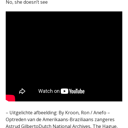
No, she doesn’t see
– Uitgelichte afbeelding: By Kroon, Ron / Anefo –
Optreden van de Amerikaans-Braziliaans zangeres
Astrud GilbertoDutch National Archives, The Hague,