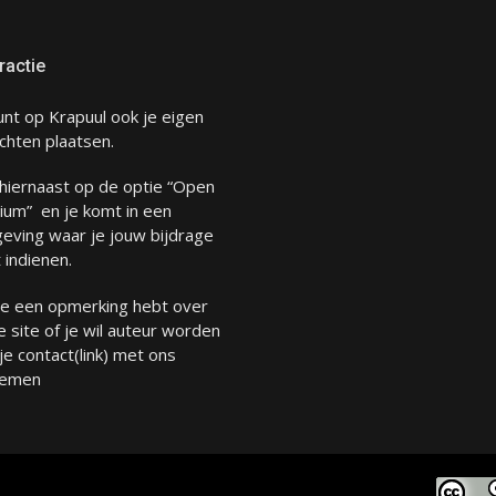
ractie
unt op Krapuul ook je eigen
chten plaatsen.
 hiernaast op de optie “Open
ium” en je komt in een
eving waar je jouw bijdrage
 indienen.
 je een opmerking hebt over
 site of je wil auteur worden
 je
contact
(link) met ons
emen