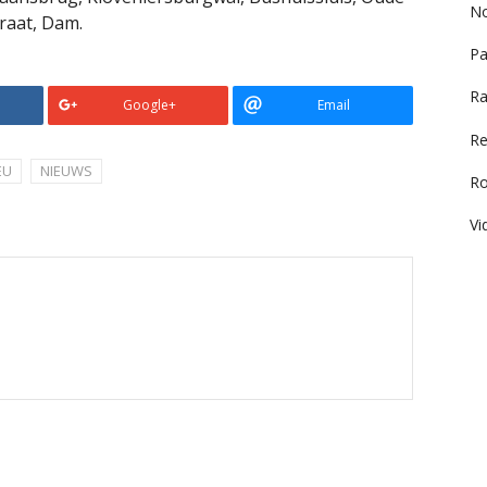
No
raat, Dam.
Pa
Ra
Google+
Email
Re
EU
NIEUWS
R
Vi