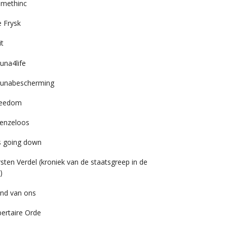
imethinc
 Frysk
it
una4life
unabescherming
reedom
enzeloos
’s going down
rsten Verdel (kroniek van de staatsgreep in de
)
nd van ons
bertaire Orde