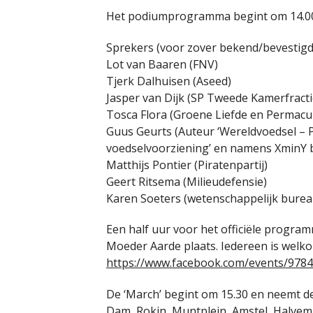
Het podiumprogramma begint om 14.00 u
Sprekers (voor zover bekend/bevestigd
Lot van Baaren (FNV)
Tjerk Dalhuisen (Aseed)
Jasper van Dijk (SP Tweede Kamerfracti
Tosca Flora (Groene Liefde en Permac
Guus Geurts (Auteur ‘Wereldvoedsel – P
voedselvoorziening’ en namens XminY 
Matthijs Pontier (Piratenpartij)
Geert Ritsema (Milieudefensie)
Karen Soeters (wetenschappelijk bureau
Een half uur voor het officiële progra
Moeder Aarde plaats. Iedereen is welk
https://www.facebook.com/events/978
De ‘March’ begint om 15.30 en neemt d
Dam, Rokin, Muntplein, Amstel, Halvem