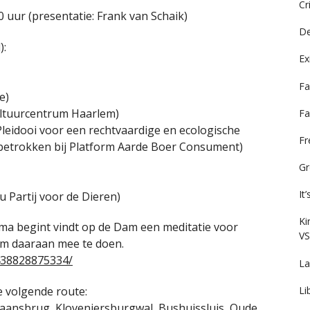
Cr
ur (presentatie: Frank van Schaik)
De
):
Ex
Fa
e)
ultuurcentrum Haarlem)
Fa
leidooi voor een rechtvaardige en ecologische
F
betrokken bij Platform Aarde Boer Consument)
Gr
It
 Partij voor de Dieren)
Ki
mma begint vindt op de Dam een meditatie voor
VS
om daaraan mee te doen.
438828875334/
La
Li
e volgende route:
aansbrug, Kloveniersburgwal, Bushuissluis, Oude