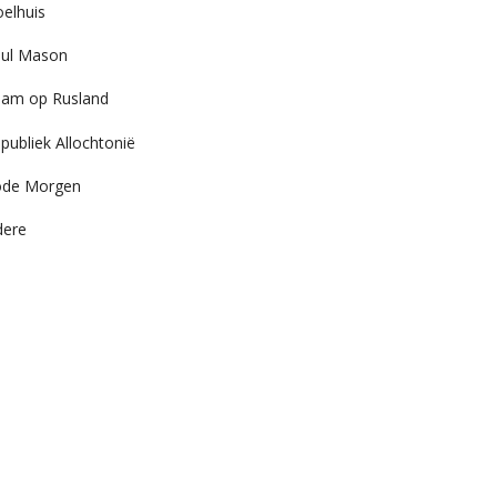
elhuis
ul Mason
am op Rusland
publiek Allochtonië
ode Morgen
dere