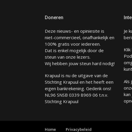
Doneren
Inte
Deze nieuws- en opiniesite is
Je k
niet-commercieel, onafhankelijk en
beri
100% gratis voor iedereen.
Klik
Dat is enkel mogelijk door de
Pod
steun van onze lezers.
omg
Wij hebben jouw steun hard nodig!
kunt
Krapuul is nu de uitgave van de
Als
Stichting Krapuul en het heeft een
onze
eigen bankrekening. Gedenk ons!
kan
NL96 SNSB 0339 8969 06 t.n.v.
opn
Stichting Krapuul
Home
Privacybeleid