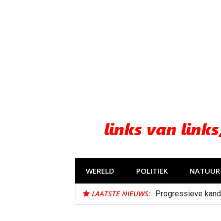
Naar
de
inhoud
springen
WERELD
POLITIEK
NATUUR 
LAATSTE NIEUWS:
Progressieve kand