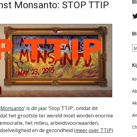
nst Monsanto: STOP TTIP
Bl
Bl
Bl
ee
do
Ki
on
ar
Kr
Ab
Ak
t
Monsanto
’ is dit jaar ‘Stop TTIP’, omdat dit
An
 dat het grootste ter wereld moet worden enorme
democratie, het milieu, arbeidsvoorwaarden,
Ch
selveiligheid en de gezondheid (
meer over TTIP
)