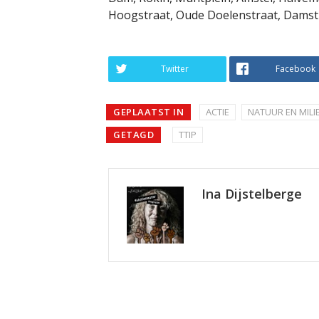
Hoogstraat, Oude Doelenstraat, Damst
Twitter
Facebook
GEPLAATST IN
ACTIE
NATUUR EN MILI
GETAGD
TTIP
Ina Dijstelberge