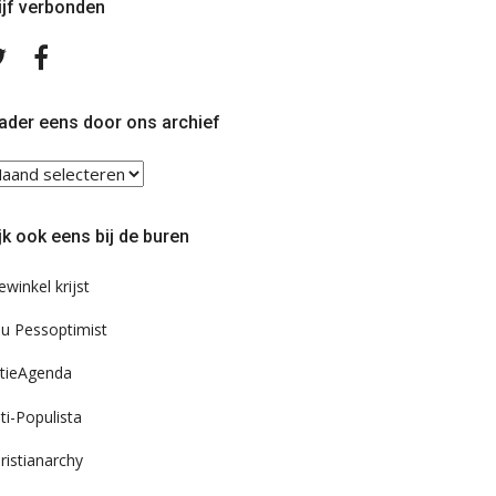
ijf verbonden
Volg
Volg
ons
ons
op
op
Twitter
Facebook
ader eens door ons archief
ader
ns
or
jk ook eens bij de buren
s
chief
ewinkel krijst
u Pessoptimist
tieAgenda
ti-Populista
ristianarchy