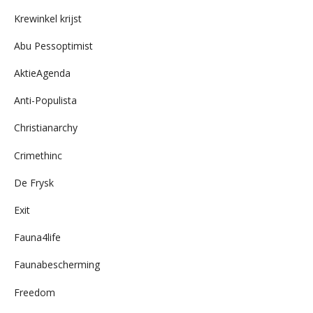
archief
Krewinkel krijst
Abu Pessoptimist
AktieAgenda
Anti-Populista
Christianarchy
Crimethinc
De Frysk
Exit
Fauna4life
Faunabescherming
Freedom