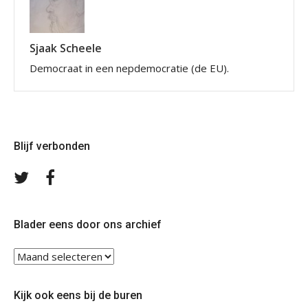
Sjaak Scheele
Democraat in een nepdemocratie (de EU).
Blijf verbonden
Volg
Volg
ons
ons
op
op
Twitter
Facebook
Blader eens door ons archief
Blader
eens
door
Kijk ook eens bij de buren
ons