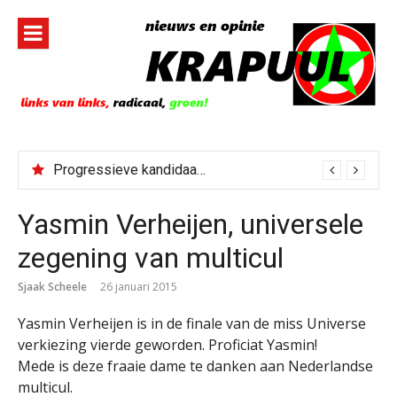
Naar
de
inhoud
springen
Progressieve kandidaat El-Sayed senaatskandidaat Michigan
Yasmin Verheijen, universele
zegening van multicul
Sjaak Scheele
26 januari 2015
Yasmin Verheijen is in de finale van de miss Universe
verkiezing vierde geworden. Proficiat Yasmin!
Mede is deze fraaie dame te danken aan Nederlandse
multicul.