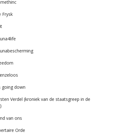
imethinc
 Frysk
it
una4life
unabescherming
reedom
enzeloos
’s going down
rsten Verdel (kroniek van de staatsgreep in de
)
nd van ons
bertaire Orde