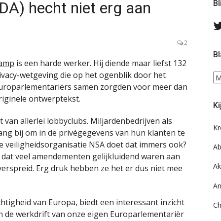
A) hecht niet erg aan
Bl
2
Bl
Camp
is een harde werker. Hij diende maar liefst 132
acy-wetgeving die op het ogenblik door het
Bl
Europarlementariërs samen zorgden voor meer dan
ee
do
riginele ontwerptekst.
Ki
on
ar
 van allerlei lobbyclubs. Miljardenbedrijven als
Kr
ang bij om in de privégegevens van hun klanten te
e veiligheidsorganisatie NSA doet dat immers ook?
Ab
d dat veel amendementen gelijkluidend waren aan
Ak
verspreid. Erg druk hebben ze het er dus niet mee
An
chtigheid van Europa, biedt een interessant inzicht
Ch
n de werkdrift van onze eigen Europarlementariër