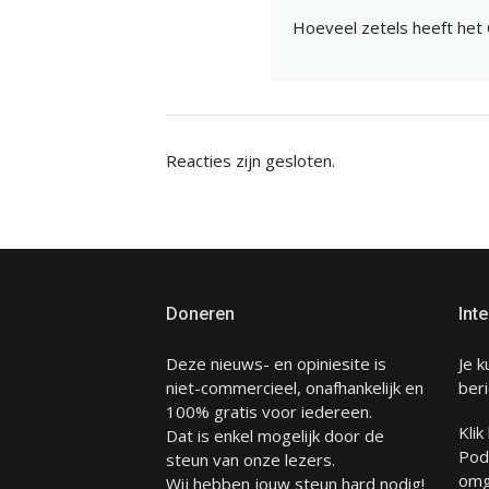
Hoeveel zetels heeft het
Reacties zijn gesloten.
Doneren
Inte
Deze nieuws- en opiniesite is
Je k
niet-commercieel, onafhankelijk en
beri
100% gratis voor iedereen.
Klik
Dat is enkel mogelijk door de
Pod
steun van onze lezers.
omg
Wij hebben jouw steun hard nodig!