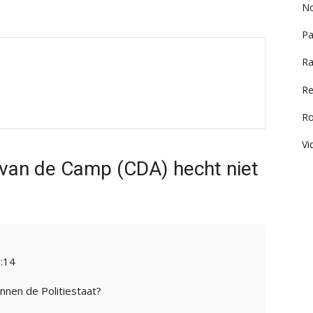
No
Pa
Ra
Re
R
Vi
van de Camp (CDA) hecht niet
:14
nnen de Politiestaat?