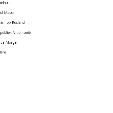
elhuis
ul Mason
am op Rusland
publiek Allochtonië
ode Morgen
dere