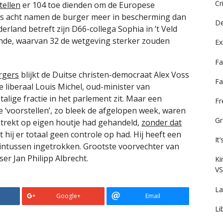
Cr
tellen
er 104 toe dienden om de Europese
ts acht namen de burger meer in bescherming dan
De
derland betreft zijn D66-collega Sophia in ’t Veld
nde, waarvan 32 de wetgeving sterker zouden
Ex
Fa
rgers
blijkt de Duitse christen-democraat Alex Voss
Fa
e liberaal Louis Michel, oud-minister van
alige fractie in het parlement zit. Maar een
F
ge ‘voorstellen’, zo bleek de afgelopen week, waren
Gr
trekt op eigen houtje had gehandeld,
zonder dat
 hij er totaal geen controle op had. Hij heeft een
It
intussen ingetrokken. Grootste voorvechter van
ser Jan Philipp Albrecht.
Ki
VS
La
Google+
Email
Li