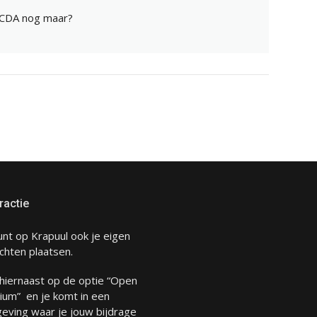
 CDA nog maar?
ractie
unt op Krapuul ook je eigen
chten plaatsen.
 hiernaast op de optie “Open
ium” en je komt in een
eving waar je jouw bijdrage