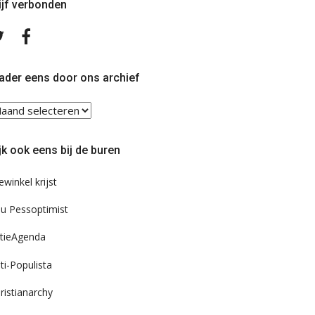
ijf verbonden
Volg
Volg
ons
ons
op
op
Twitter
Facebook
ader eens door ons archief
ader
ns
or
jk ook eens bij de buren
s
chief
ewinkel krijst
u Pessoptimist
tieAgenda
ti-Populista
ristianarchy