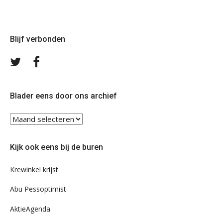
Blijf verbonden
Volg
Volg
ons
ons
op
op
Twitter
Facebook
Blader eens door ons archief
Blader
eens
door
Kijk ook eens bij de buren
ons
archief
Krewinkel krijst
Abu Pessoptimist
AktieAgenda