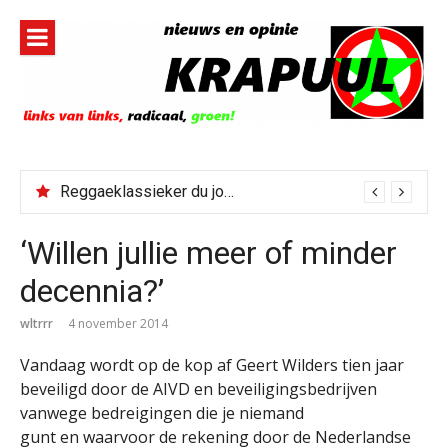
Naar
de
inhoud
springen
Reggaeklassieker du jour: Revolution
‘Willen jullie meer of minder
decennia?’
wltrrr
4 november 2014
Vandaag wordt op de kop af Geert Wilders tien jaar
beveiligd door de AIVD en beveiligingsbedrijven
vanwege bedreigingen die je niemand
gunt en waarvoor de rekening door de Nederlandse