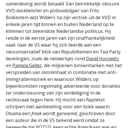
samenleving wordt betaald. Van betrekkelijk obscure
VVD-
backbencher
en potloodslijper van Frits
Bolkestein wist Wilders na zijn vertrek uit de VVD in
enkele jaren tijd binnen en buiten Nederland op te
klimmen tot bekendste Nederlandse politicus. Hij
reisde in de eerste jaren van zijn onafhankelijkheid
vaak naar de VS waar hij zich lieerde aan een
neoconservatief blok van Republikeinen en Tea Party
lievelingen, zoals de netwerkjes rond
David Horowitz
en
Pamela Geller
, die miljoenen binnenharken met het
verspreiden van moslimhaat in combinatie met anti-
immigratieretoriek en waarvoor Wilders op
bijeenkomsten regelmatig adverteerde voor donaties
ter ondersteuning van zijn verdediging in de
rechtszaak tegen hem. Hij mocht een flaptekst
schrijven met aanbeveling voor een boek waarin
Obama een
freak
wordt genoemd, geschreven door
een auteur die in de VS bekend werd omdat ze
beweerde dat POTUS geen echte Amerikaan was en