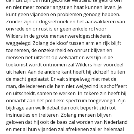
dan zat zijn om hun gezonde verstand te gebruiken
en niet meer zonder angst en haat kunnen leven. Je
kunt geen vijanden en problemen genoeg hebben.
Zonder zijn oorlogsretoriek en het aanwakkeren van
onvrede en onrust is er geen enkele rol voor
Wilders in de grote mensenwereldgeschiedenis
weggelegd. Zolang de kloof tussen arm en rijk blijft
toenemen, de onzekerheid en onrust blijven en
mensen het uitzicht op welvaart en welzijn in de
toekomst wordt ontnomen zal Wilders hier voordeel
uit halen. Aan de andere kant heeft hij zichzelf buiten
de macht geplaatst. Er valt simpelweg niet met de
man, die iedereen die hem niet welgezind is schoffeert
en uitscheldt, samen te werken. In zekere zin heeft hij
onmacht aan het politieke spectrum toegevoegd. Zijn
bijdrage aan welk debat dan ook beperkt zich tot
insinuaties en treiteren. Zolang mensen blijven
geloven dat hij ooit de baas zal worden van Nederland
en met al hun vijanden zal afrekenen zal er helemaal