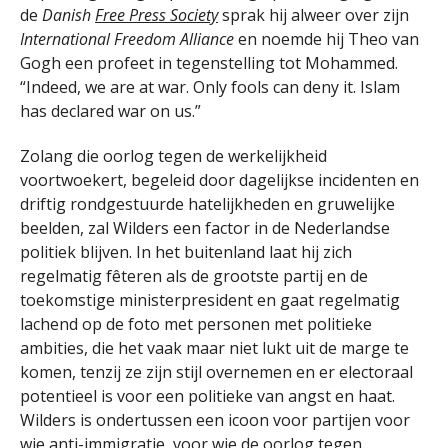
de
Danish
Free Press Society
sprak hij alweer over zijn
International Freedom Alliance
en noemde hij Theo van
Gogh een profeet in tegenstelling tot Mohammed.
“Indeed, we are at war. Only fools can deny it. Islam
has declared war on us.”
Zolang die oorlog tegen de werkelijkheid
voortwoekert, begeleid door dagelijkse incidenten en
driftig rondgestuurde hatelijkheden en gruwelijke
beelden, zal Wilders een factor in de Nederlandse
politiek blijven. In het buitenland laat hij zich
regelmatig fêteren als de grootste partij en de
toekomstige ministerpresident en gaat regelmatig
lachend op de foto met personen met politieke
ambities, die het vaak maar niet lukt uit de marge te
komen, tenzij ze zijn stijl overnemen en er electoraal
potentieel is voor een politieke van angst en haat.
Wilders is ondertussen een icoon voor partijen voor
wie anti-immigratie, voor wie de oorlog tegen