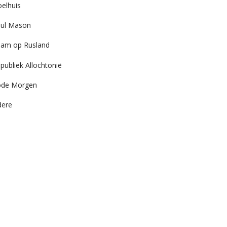
elhuis
ul Mason
am op Rusland
publiek Allochtonië
ode Morgen
dere