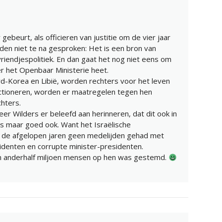
 gebeurt, als officieren van justitie om de vier jaar
en niet te na gesproken: Het is een bron van
riendjespolitiek. En dan gaat het nog niet eens om
r het Openbaar Ministerie heet.
rd-Korea en Libië, worden rechters voor het leven
ctioneren, worden er maatregelen tegen hen
hters.
r Wilders er beleefd aan herinneren, dat dit ook in
t is maar goed ook. Want het Israëlische
 de afgelopen jaren geen medelijden gehad met
denten en corrupte minister-presidenten.
an anderhalf miljoen mensen op hen was gestemd.