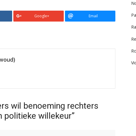
No
Pa
Google+
Email
Ra
Re
R
ewoud)
Vi
ers wil benoeming rechters
 politieke willekeur”