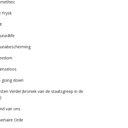
imethinc
 Frysk
it
una4life
unabescherming
reedom
enzeloos
’s going down
rsten Verdel (kroniek van de staatsgreep in de
)
nd van ons
bertaire Orde