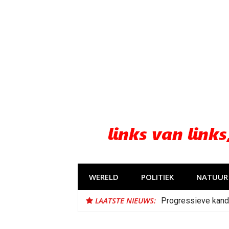
Naar
de
inhoud
springen
WERELD
POLITIEK
NATUUR 
LAATSTE NIEUWS:
Progressieve kand