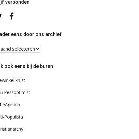
ijf verbonden
Volg
Volg
ons
ons
op
op
Twitter
Facebook
ader eens door ons archief
ader
ns
or
jk ook eens bij de buren
s
chief
ewinkel krijst
u Pessoptimist
tieAgenda
ti-Populista
ristianarchy