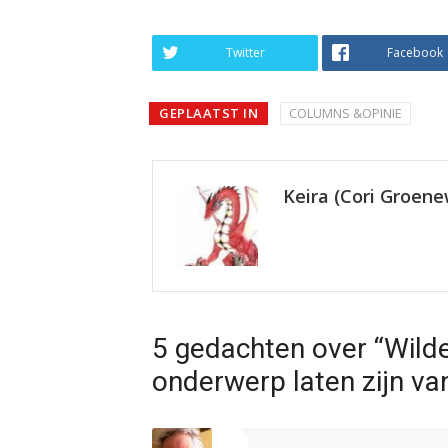
Twitter
Facebook
GEPLAATST IN
COLUMNS &OPINIE
Keira (Cori Groen
5 gedachten over “Wild
onderwerp laten zijn van