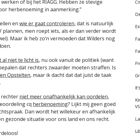
an werken of bij het RIAGG. Hebben ze stevige
Cr
voor herbenoeming in aanmerking.”
De
tellen en
wie er gaat controleren
, dat is natuurlijk
Ex
VV plannen, men roept iets, als er dan verder wordt
wel). Maar ik heb zo’n vermoeden dat Wilders nog
Fa
doen.
Fa
l niet te licht is
, nu ook vanuit de politiek (want
F
epalen dat rechters zwaarder moeten straffen. Is
 en Opstelten
, maar ik dacht dat dat juist de taak
Gr
.
It
 rechter
niet meer onafhankelijk kan oordelen
,
Ki
eoordeling cq
herbenoeming
? Lijkt mij geen goed
VS
chtspraak. Dan wordt het willekeur en afhankelijk
n gezonde situatie voor ons land en ons recht.
La
Li
ardeloos!