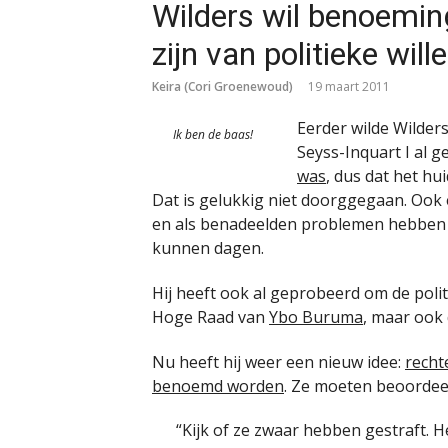
Wilders wil benoemin
zijn van politieke will
Keira (Cori Groenewoud)
19 maart 2011
Eerder wilde Wilders
Ik ben de baas!
Seyss-Inquart I al 
was
, dus dat het h
Dat is gelukkig niet doorggegaan. Ook 
en als benadeelden problemen hebben 
kunnen dagen.
Hij heeft ook al geprobeerd om de politi
Hoge Raad van
Ybo Buruma
, maar ook 
Nu heeft hij weer een nieuw idee:
recht
benoemd worden
. Ze moeten beoordee
“Kijk of ze zwaar hebben gestraft. 