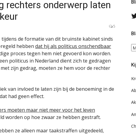
g rechters onderwerp laten
Bl
ekeur
5
Bl
 tijdens de formatie van dit bruinste kabinet sinds
geregeld hebben
dat hij als politicus onschendbaar
Bl
uidige proces tegen hem niet gevoerd kon worden.
ee
do
een politicus in Nederland dient zich te gedragen
Ki
on
met zijn gedrag, moeten ze hem voor de rechter
ar
Kr
ek van invloed te laten zijn bij de benoeming in de
Ab
dat had geen effect.
Ak
ers moeten maar niet meer voor het leven
An
ld worden op hoe zwaar ze hebben gestraft.
Ch
Hebben ze alleen maar taakstraffen uitgedeeld,