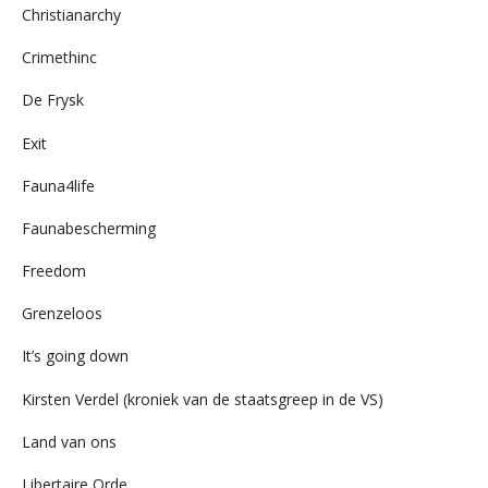
Christianarchy
Crimethinc
De Frysk
Exit
Fauna4life
Faunabescherming
Freedom
Grenzeloos
It’s going down
Kirsten Verdel (kroniek van de staatsgreep in de VS)
Land van ons
Libertaire Orde