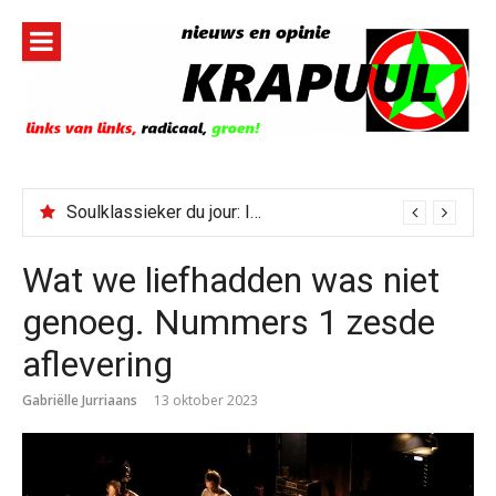
Naar
de
inhoud
springen
Soulklassieker du jour: I Wish It Would Rain
Wat we liefhadden was niet
genoeg. Nummers 1 zesde
aflevering
Gabriëlle Jurriaans
13 oktober 2023