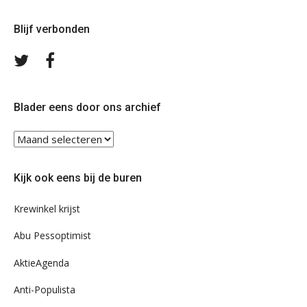
Blijf verbonden
Volg
Volg
ons
ons
op
op
Twitter
Facebook
Blader eens door ons archief
Blader
eens
door
Kijk ook eens bij de buren
ons
archief
Krewinkel krijst
Abu Pessoptimist
AktieAgenda
Anti-Populista