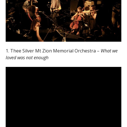
1. Thee Silver Mt Zion Memorial Orchestra –
What we
loved was not enough