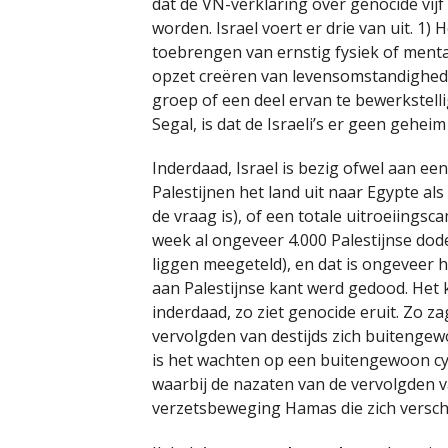
dat de VN-verklaring over genocide vi
worden. Israel voert er drie van uit. 1)
toebrengen van ernstig fysiek of menta
opzet creëren van levensomstandigheden
groep of een deel ervan te bewerkstelli
Segal, is dat de Israeli’s er geen gehe
Inderdaad, Israel is bezig ofwel aan ee
Palestijnen het land uit naar Egypte a
de vraag is), of een totale uitroeiingsc
week al ongeveer 4.000 Palestijnse dode
liggen meegeteld), en dat is ongeveer h
aan Palestijnse kant werd gedood. Het 
inderdaad, zo ziet genocide eruit. Zo z
vervolgden van destijds zich buitengew
is het wachten op een buitengewoon cyn
waarbij de nazaten van de vervolgden v
verzetsbeweging Hamas die zich versch