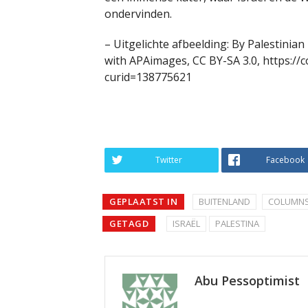
ondervinden.
– Uitgelichte afbeelding: By Palestinia
with APAimages, CC BY-SA 3.0, https:/
curid=138775621
Twitter
Facebook
GEPLAATST IN
BUITENLAND
COLUMNS
GETAGD
ISRAËL
PALESTINA
Abu Pessoptimist