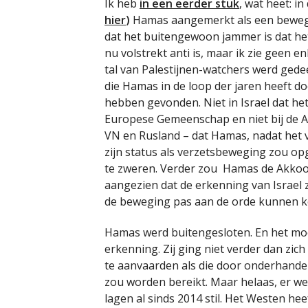
Ik heb
in een eerder stuk
, wat heet: i
hier
)
Hamas aangemerkt als een bewegi
dat het buitengewoon jammer is dat het
nu volstrekt anti is, maar ik zie geen 
tal van Palestijnen-watchers werd gede
die Hamas in de loop der jaren heeft 
hebben gevonden. Niet in Israel dat het
Europese Gemeenschap en niet bij de A
VN en Rusland – dat Hamas, nadat het 
zijn status als verzetsbeweging zou op
te zweren. Verder zou Hamas de Akko
aangezien dat de erkenning van Israel
de beweging pas aan de orde kunnen k
Hamas werd buitengesloten. En het mo
erkenning. Zij ging niet verder dan zic
te aanvaarden als die door onderhandeli
zou worden bereikt. Maar helaas, er we
lagen al sinds 2014 stil. Het Westen heef