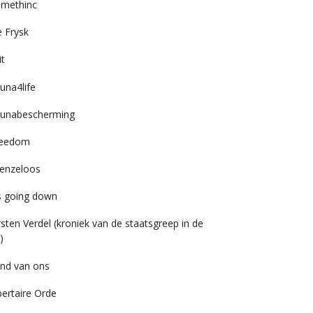
imethinc
 Frysk
it
una4life
unabescherming
reedom
enzeloos
’s going down
rsten Verdel (kroniek van de staatsgreep in de
)
nd van ons
bertaire Orde