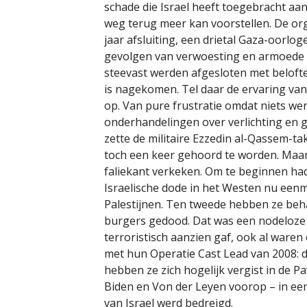
schade die Israel heeft toegebracht aan
weg terug meer kan voorstellen. De org
jaar afsluiting, een drietal Gaza-oorlog
gevolgen van verwoesting en armoede d
steevast werden afgesloten met beloftes
is nagekomen. Tel daar de ervaring van 
op. Van pure frustratie omdat niets w
onderhandelingen over verlichting en g
zette de militaire Ezzedin al-Qassem-ta
toch een keer gehoord te worden. Maar 
faliekant verkeken. Om te beginnen h
Israelische dode in het Westen nu een
Palestijnen. Ten tweede hebben ze beh
burgers gedood. Dat was een nodeloze m
terroristisch aanzien gaf, ook al waren 
met hun Operatie Cast Lead van 2008: da
hebben ze zich hogelijk vergist in de P
Biden en Von der Leyen voorop – in een
van Israel werd bedreigd.