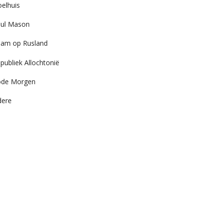
elhuis
ul Mason
am op Rusland
publiek Allochtonië
ode Morgen
dere