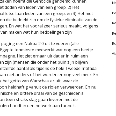
jf zaken noemt die Genocide genoemd kunnen
No
 Het doden van leden van een groep. 2) Het
Pa
al letsel aan leden van een groep, en 3) Het met
 die bedoeld zijn om de fysieke eliminatie van de
Ra
gen. En wat het vooral zeer serieus maakt, volgens
im van maken wat hun bedoelingen zijn.
Re
n poging een Nakba 2.0 uit te voeren (alle
R
ls Egypte tenminste meewerkt wat nog een beetje
Vi
ampagne. Het ziet ernaar uit dat er in ruim een
n zijn (mensen die onder het puin zijn blijven
etzelfde aantal als tijdens de hele Tweede Intifada
kan niet anders of het worden er nog veel meer. En
ag het getto van Warschau er uit, waar de
oon heldhaftig vanuit de riolen verweerden. En nu
ische en bittere draai van de geschiedenis
an toen straks slag gaan leveren met de
olen houdt in een netwerk aan tunnels.