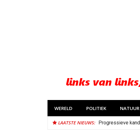
Naar
de
inhoud
springen
WERELD
POLITIEK
NATUUR 
LAATSTE NIEUWS:
Progressieve kand