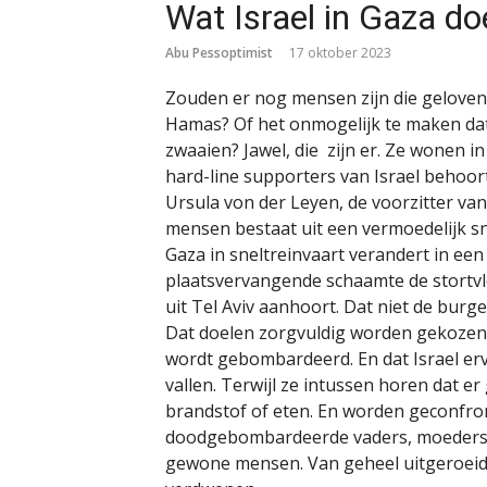
Wat Israel in Gaza do
Abu Pessoptimist
17 oktober 2023
Zouden er nog mensen zijn die geloven d
Hamas? Of het onmogelijk te maken dat
zwaaien? Jawel, die zijn er. Ze wonen in
hard-line supporters van Israel behoor
Ursula von der Leyen, de voorzitter va
mensen bestaat uit een vermoedelijk sn
Gaza in sneltreinvaart verandert in ee
plaatsvervangende schaamte de stortvl
uit Tel Aviv aanhoort. Dat niet de bur
Dat doelen zorgvuldig worden gekozen
wordt gebombardeerd. En dat Israel erv
vallen. Terwijl ze intussen horen dat er 
brandstof of eten. En worden geconfro
doodgebombardeerde vaders, moeders e
gewone mensen. Van geheel uitgeroeide 