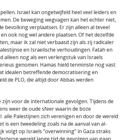
pellen. Israel kan ongetwijfeld heel veel leiders en
men. De beweging wegvagen kan het echter niet,
 bevolking verplaatsen. Er zijn alleen al teveel
en ook nog wel andere plaatsen. Of het dezelfde
, maar ik zal niet verbaasd zijn als zij radicaler
alestijnse en Israelische verhoudingen. Fatah en
alleen nog als een verlengstuk van Israels
serieus genomen. Hamas hield tenminste nog vast
wat idealen betreffende democratisering en
eeld de PLO, die altijd door Abbas werden
e zijn voor de internationale gevolgen. Tijdens de
ens weer de oude sfeer waarin de boze
jl alle Palestijnen zich verenigen en door de wereld
 is een tweedeling zoals na de aanval van al-
jk volgt op Israels ”overwinning” in Gaza straks
esterse wereld lange tijd de gevolgen van gaan