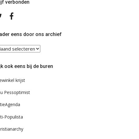
ijf verbonden
Volg
Volg
ons
ons
op
op
Twitter
Facebook
ader eens door ons archief
ader
ns
or
jk ook eens bij de buren
s
chief
ewinkel krijst
u Pessoptimist
tieAgenda
ti-Populista
ristianarchy