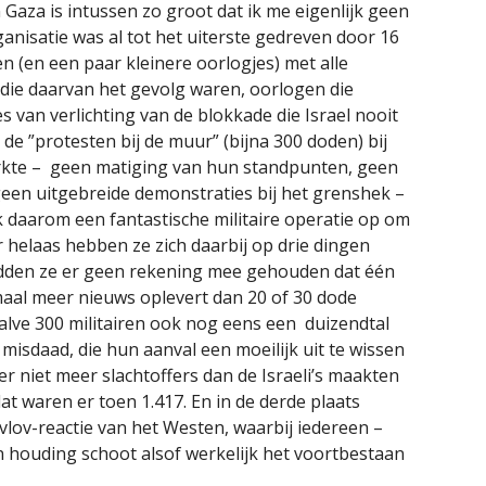
 Gaza is intussen zo groot dat ik me eigenlijk geen
anisatie was al tot het uiterste gedreven door 16
en (en een paar kleinere oorlogjes) met alle
ie daarvan het gevolg waren, oorlogen die
 van verlichting van de blokkade die Israel nooit
de ”protesten bij de muur” (bijna 300 doden) bij
erkte – geen matiging van hun standpunten, geen
een uitgebreide demonstraties bij het grenshek –
k daarom een fantastische militaire operatie op om
helaas hebben ze zich daarbij op drie dingen
adden ze er geen rekening mee gehouden dat één
maal meer nieuws oplevert dan 20 of 30 dode
alve 300 militairen ook nog eens een duizendtal
isdaad, die hun aanval een moeilijk uit te wissen
er niet meer slachtoffers dan de Israeli’s maakten
t waren er toen 1.417. En in de derde plaats
avlov-reactie van het Westen, waarbij iedereen –
 houding schoot alsof werkelijk het voortbestaan