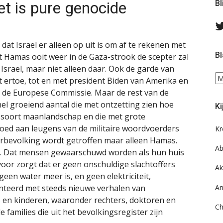
et is pure genocide
Bl
at Israel er alleen op uit is om af te rekenen met
Bl
 Hamas ooit weer in de Gaza-strook de scepter zal
 Israel, maar niet alleen daar. Ook de garde van
Bl
t ertoe, tot en met president Biden van Amerika en
ee
n de Europese Commissie. Maar de rest van de
do
el groeiend aantal die met ontzetting zien hoe
Ki
on
n soort maanlandschap en die met grote
ar
oed aan leugens van de militaire woordvoerders
Kr
gerbevolking wordt getroffen maar alleen Hamas.
Ab
. Dat mensen gewaarschuwd worden als hun huis
oor zorgt dat er geen onschuldige slachtoffers
Ak
geen water meer is, en geen elektriciteit,
An
nteerd met steeds nieuwe verhalen van
n kinderen, waaronder rechters, doktoren en
Ch
families die uit het bevolkingsregister zijn