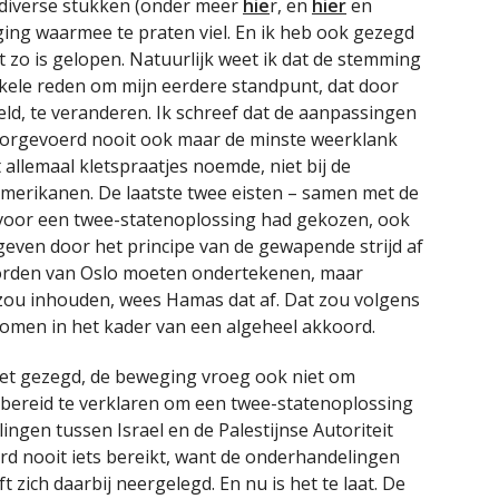
n diverse stukken (onder meer
hie
r, en
hier
en
ng waarmee te praten viel. En ik heb ook gezegd
 zo is gelopen. Natuurlijk weet ik dat de stemming
enkele reden om mijn eerdere standpunt, dat door
eld, te veranderen. Ik schreef dat de aanpassingen
doorgevoerd nooit ook maar de minste weerklank
 allemaal kletspraatjes noemde, niet bij de
merikanen. De laatste twee eisten – samen met de
voor een twee-statenoplossing had gekozen, ook
geven door het principe van de gewapende strijd af
orden van Oslo moeten ondertekenen, maar
 zou inhouden, wees Hamas dat af. Dat zou volgens
omen in het kader van een algeheel akkoord.
et gezegd, de beweging vroeg ook niet om
h bereid te verklaren om een twee-statenoplossing
ngen tussen Israel en de Palestijnse Autoriteit
rd nooit iets bereikt, want de onderhandelingen
t zich daarbij neergelegd. En nu is het te laat. De