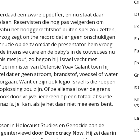
Cr
derdaad een zware opdoffer, en nu staat daar
De
slaan. Reservisten die nog pas weigerden om
Ex
ahu het hooggerechtshof buiten spel zou zetten,
rzog zegt on the record dat er geen onschuldigen
Fa
t ruzie op de tv omdat de presentator hem vroeg
Fa
e intensive care en de baby’s in de couveuses nu
 mis met jou”, zo begon hij. Israel vecht met
F
 zei minister van Defensie Yoav Galant toen hij
ei dat er geen stroom, brandstof, voedsel of water
Gr
gaan, Want er zijn ook legio Israeli’s die roepen
It
lossing zou zijn. Of ze allemaal over de grens
ook door vrijwel iedereen op een totaal absurde
Ki
nazi’s. Je kan, als je het daar niet mee eens bent,
VS
La
essor in Holocaust Studies en Genocide aan de
Li
 geïnterviewd
door Democracy Now.
Hij zei daarin