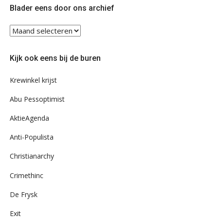
Blader eens door ons archief
Blader
eens
door
Kijk ook eens bij de buren
ons
archief
Krewinkel krijst
Abu Pessoptimist
AktieAgenda
Anti-Populista
Christianarchy
Crimethinc
De Frysk
Exit