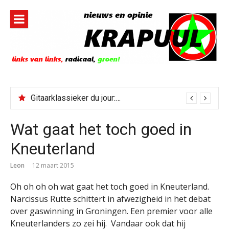
Naar
de
inhoud
springen
Gitaarklassieker du jour: Paris, Texas/Cold Was The Night, Hard Was The Ground
Wat gaat het toch goed in
Kneuterland
Leon
12 maart 2015
Oh oh oh oh wat gaat het toch goed in Kneuterland.
Narcissus Rutte schittert in afwezigheid in het debat
over gaswinning in Groningen. Een premier voor alle
Kneuterlanders zo zei hij. Vandaar ook dat hij