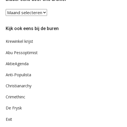
Blader
eens
door
Kijk ook eens bij de buren
ons
archief
Krewinkel krijst
Abu Pessoptimist
AktieAgenda
Anti-Populista
Christianarchy
Crimethinc
De Frysk
Exit