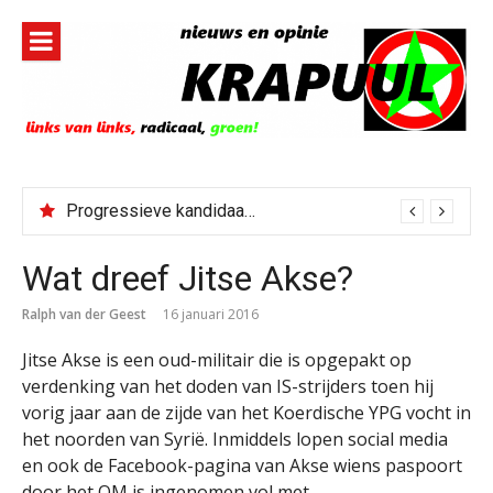
Naar
de
inhoud
springen
Progressieve kandidaat El-Sayed senaatskandidaat Michigan
Wat dreef Jitse Akse?
Ralph van der Geest
16 januari 2016
Jitse Akse is een oud-militair die is opgepakt op
verdenking van het doden van IS-strijders toen hij
vorig jaar aan de zijde van het Koerdische YPG vocht in
het noorden van Syrië. Inmiddels lopen social media
en ook de Facebook-pagina van Akse wiens paspoort
door het OM is ingenomen vol met