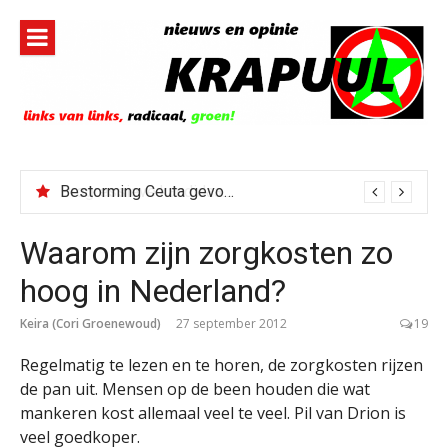
Naar
de
inhoud
springen
Bestorming Ceuta gevolg van op sociale media verspreide hoax?
Waarom zijn zorgkosten zo
hoog in Nederland?
Keira (Cori Groenewoud)
27 september 2012
19
Regelmatig te lezen en te horen, de zorgkosten rijzen
de pan uit. Mensen op de been houden die wat
mankeren kost allemaal veel te veel. Pil van Drion is
veel goedkoper.