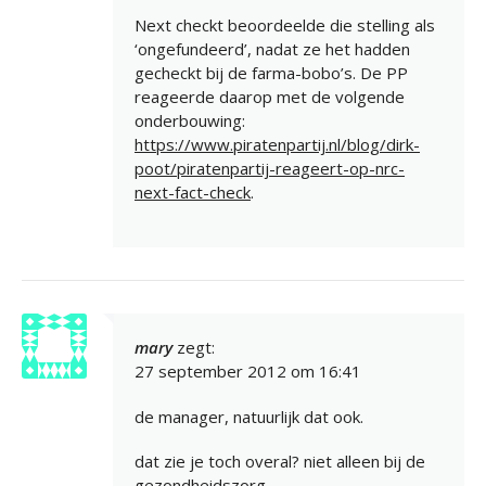
Next checkt beoordeelde die stelling als
‘ongefundeerd’, nadat ze het hadden
gecheckt bij de farma-bobo’s. De PP
reageerde daarop met de volgende
onderbouwing:
https://www.piratenpartij.nl/blog/dirk-
poot/piratenpartij-reageert-op-nrc-
next-fact-check
.
mary
zegt:
27 september 2012 om 16:41
de manager, natuurlijk dat ook.
dat zie je toch overal? niet alleen bij de
gezondheidszorg.