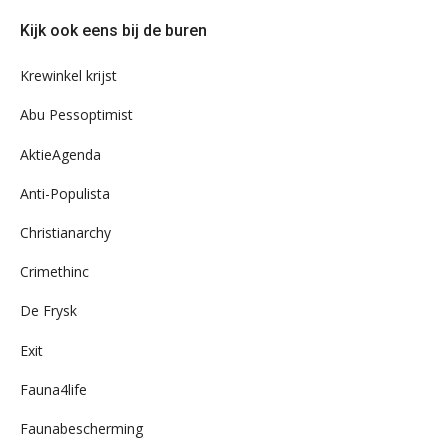
door
Kijk ook eens bij de buren
ons
archief
Krewinkel krijst
Abu Pessoptimist
AktieAgenda
Anti-Populista
Christianarchy
Crimethinc
De Frysk
Exit
Fauna4life
Faunabescherming