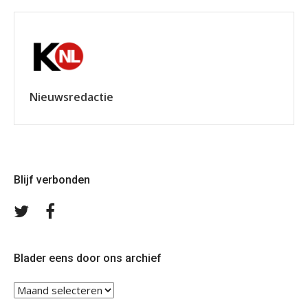
Nieuwsredactie
Blijf verbonden
Volg
Volg
ons
ons
op
op
Twitter
Facebook
Blader eens door ons archief
Blader
eens