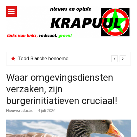
Naar
de
inhoud
springen
Todd Blanche benoemd tot Attorney General
Waar omgevingsdiensten
verzaken, zijn
burgerinitiatieven cruciaal!
Nieuwsredactie
4 juli 2026